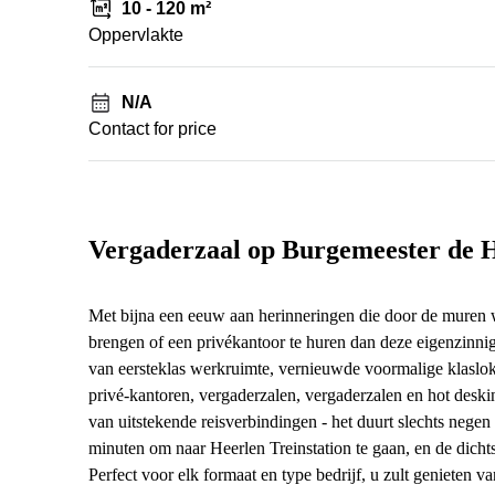
10 - 120 m²
Oppervlakte
N/A
Contact for price
Vergaderzaal op Burgemeester de H
Met bijna een eeuw aan herinneringen die door de muren w
brengen of een privékantoor te huren dan deze eigenzinn
van eersteklas werkruimte, vernieuwde voormalige klaslo
privé-kantoren, vergaderzalen, vergaderzalen en hot deskin
van uitstekende reisverbindingen - het duurt slechts neg
minuten om naar Heerlen Treinstation te gaan, en de dichts
Perfect voor elk formaat en type bedrijf, u zult genieten v