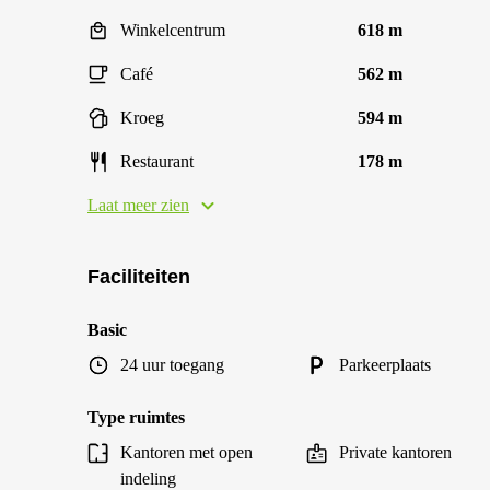
Winkelcentrum
618 m
Café
562 m
Kroeg
594 m
Restaurant
178 m
Laat meer zien
Faciliteiten
Basic
24 uur toegang
Parkeerplaats
Type ruimtes
Kantoren met open
Private kantoren
indeling