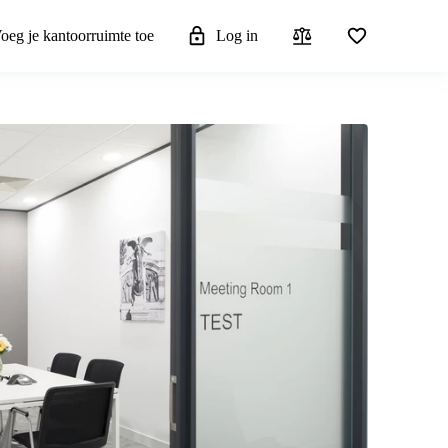
oeg je kantoorruimte toe
Log in