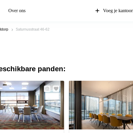
Over ons
Voeg je kantoor
ddorp
Saturnusstraat 46-62
beschikbare panden: