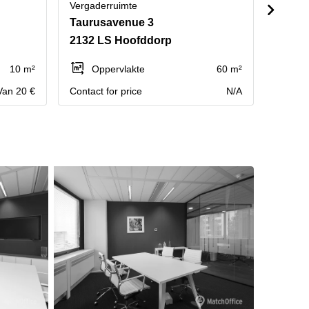
Vergaderruimte
Vergad
Taurusavenue 3
Thoma
2132 LS Hoofddorp
1066 
10 m²
Oppervlakte
60 m²
Op
Van 20 €
Contact for price
N/A
Contact