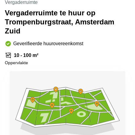
Vergaderruimte
Arnhem
Vergaderruimte te huur op
Kantoorruimte
Trompenburgstraat, Amsterdam
in Arnhem
Zuid
Coworking
space
Hilversum
Geverifieerde huurovereenkomst
Coworking
10 - 100 m²
space
Zwolle
Oppervlakte
Coworking
Haarlem
Kantoor
Huren
in
Hengelo
Bedrijfsruimte
Huren in
Nijmegen