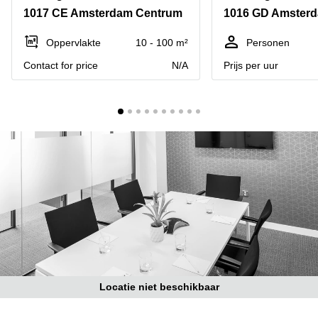
Bodegraven-
1017 CE Amsterdam Centrum
1016 GD Amster
Hengelo
Reeuwijk
Hilversum
Business
Oppervlakte
10 - 100 m²
Personen
center
Hoofddorp
Contact for price
N/A
Prijs per uur
Arnhem
Deventer
Business
center
Rotterdam
Amsterdam
Westpoort
Tiel
Business
Tilburg
center
Hilversum
Zwolle
Business
Amsterdam
center
Westpoort
Den
Haag
Coworking
space
Locatie niet beschikbaar
Breda
Coworking