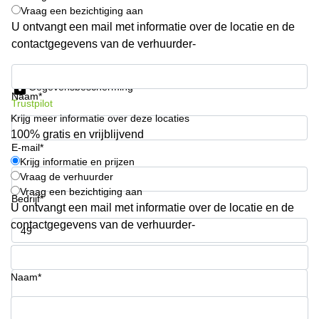
Vraag een bezichtiging aan
Arnhem
U ontvangt een mail met informatie over de locatie en de
Kantoorruimte
contactgegevens van de verhuurder-
in Arnhem
Krijg informatie en prijzen
Coworking
space
Gegevensbescherming
Naam*
Hilversum
Trustpilot
Krijg meer informatie over deze locaties
Coworking
100% gratis en vrijblijvend
space
E-mail*
Zwolle
Krijg informatie en prijzen
Coworking
Vraag de verhuurder
Haarlem
Vraag een bezichtiging aan
Bedrijf*
U ontvangt een mail met informatie over de locatie en de
Kantoor
Huren
contactgegevens van de verhuurder-
in
Hengelo
Telefoonnummer*
Bedrijfsruimte
Naam*
Huren in
Nijmegen
Uw vraag (optioneel)