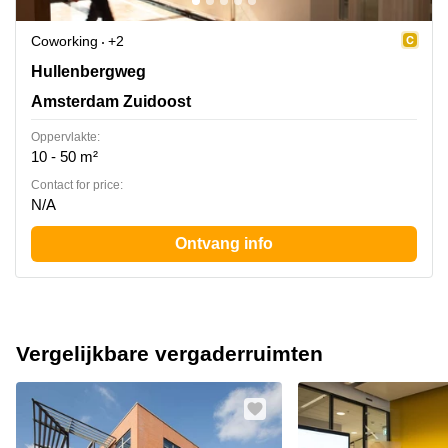
Coworking
+2
Hullenbergweg 413, Amsterdam Zuidoost
Hullenbergweg
Amsterdam Zuidoost
Oppervlakte:
10 - 50 m²
Contact for price:
N/A
Ontvang info
Vergelijkbare vergaderruimten