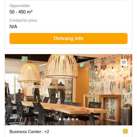
Oppervlakte:
50 - 450 m²
Contact for price:
N/A
Ontvang info
Business Center
+2