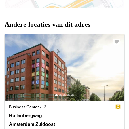
Andere locaties van dit adres
Business Center
+2
Hullenbergweg 413, Amsterdam Zuidoost
Hullenbergweg
Amsterdam Zuidoost