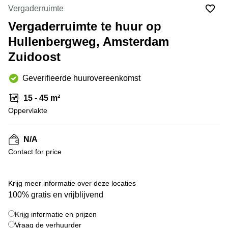
Bodegraven-
Vergaderruimte
Hengelo
Reeuwijk
Vergaderruimte te huur op
Hilversum
Business
Hullenbergweg, Amsterdam
center
Hoofddorp
Arnhem
Zuidoost
Deventer
Business
center
Geverifieerde huurovereenkomst
Rotterdam
Amsterdam
Westpoort
Tiel
15 - 45 m²
Oppervlakte
Business
Tilburg
center
Hilversum
Zwolle
N/A
Business
Amsterdam
Contact for price
center
Westpoort
Den
Haag
Krijg meer informatie over deze locaties
Coworking
100% gratis en vrijblijvend
space
Breda
Krijg informatie en prijzen
Vraag de verhuurder
Coworking