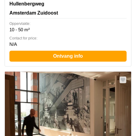
Hullenbergweg 413, Amsterdam Zuidoost
Hullenbergweg
Amsterdam Zuidoost
Oppervlakte:
10 - 50 m²
Contact for price:
N/A
Ontvang info