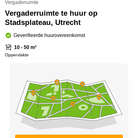
Vergaderruimte
Arnhem
Vergaderruimte te huur op
Kantoorruimte
Stadsplateau, Utrecht
in Arnhem
Coworking
Geverifieerde huurovereenkomst
space
Hilversum
10 - 50 m²
Coworking
Oppervlakte
space
Zwolle
Coworking
Haarlem
Kantoor
Huren
in
Hengelo
Bedrijfsruimte
Huren in
Nijmegen