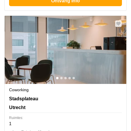
Ontvang info
Coworking
Stadsplateau 27-29, Utrecht
Stadsplateau
Utrecht
Ruimtes:
1