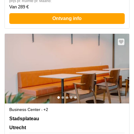
prijs pr. Ruimte pr. Maand:
Van 289 €
Ontvang info
Business Center
+2
Stadsplateau 27-29, Utrecht
Stadsplateau
Utrecht