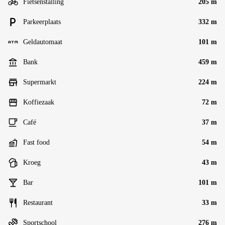
Fietsenstalling
205 m
Parkeerplaats
332 m
Geldautomaat
101 m
Bank
459 m
Supermarkt
224 m
Koffiezaak
72 m
Café
37 m
Fast food
54 m
Kroeg
43 m
Bar
101 m
Restaurant
33 m
Sportschool
276 m