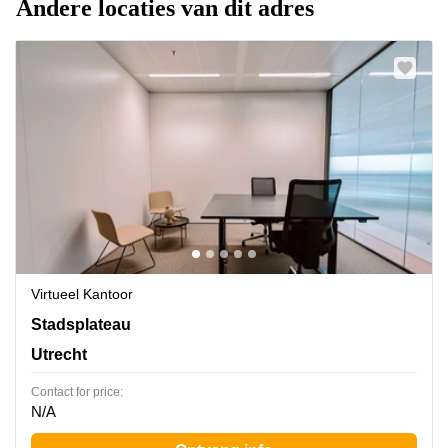
Andere locaties van dit adres
Virtueel Kantoor
Stadsplateau 27-29, Utrecht
Stadsplateau
Utrecht
Contact for price:
N/A