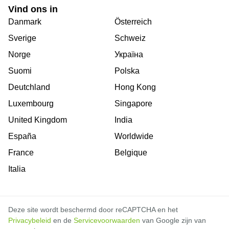
Vind ons in
Danmark
Österreich
Sverige
Schweiz
Norge
Україна
Suomi
Polska
Deutchland
Hong Kong
Luxembourg
Singapore
United Kingdom
India
España
Worldwide
France
Belgique
Italia
Deze site wordt beschermd door reCAPTCHA en het
Privacybeleid
en de
Servicevoorwaarden
van Google zijn van