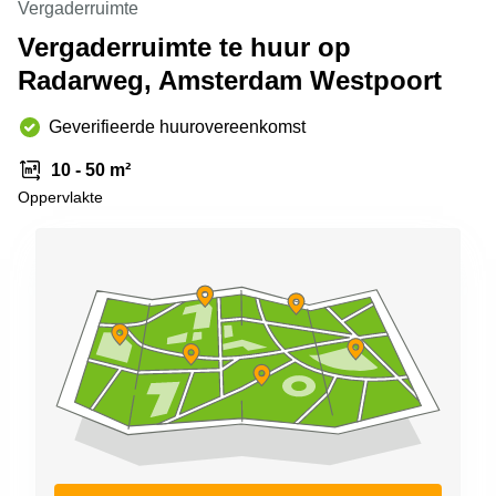
Vergaderruimte
Arnhem
Vergaderruimte te huur op
Kantoorruimte
Radarweg, Amsterdam Westpoort
in Arnhem
Coworking
Geverifieerde huurovereenkomst
space
Hilversum
10 - 50 m²
Coworking
Oppervlakte
space
Zwolle
Coworking
Haarlem
Kantoor
Huren
in
Hengelo
Bedrijfsruimte
Huren in
Nijmegen