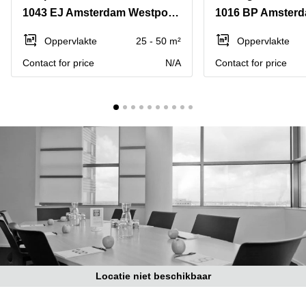
Bodegraven-
1043 EJ Amsterdam Westpoort
1016 BP Amster
Hengelo
Reeuwijk
Hilversum
Business
Oppervlakte
25 - 50 m²
Oppervlakte
center
Hoofddorp
Contact for price
N/A
Contact for price
Arnhem
Deventer
Business
center
Rotterdam
Amsterdam
Westpoort
Tiel
Business
Tilburg
center
Hilversum
Zwolle
Business
Amsterdam
center
Westpoort
Den
Haag
Coworking
space
Locatie niet beschikbaar
Breda
Coworking