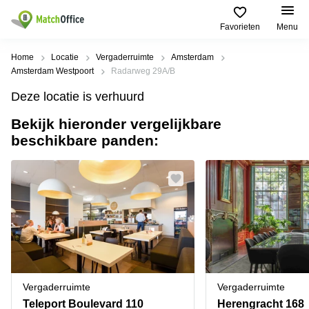
Favorieten
Menu
Huren / Verhuren
Home
Locatie
Vergaderruimte
Amsterdam
Amsterdam Westpoort
Radarweg 29A/B
Help
Productpagina's
Populaire
Populaire
Deze locatie is verhuurd
Steden
zoekopdrachten
Kantoorruimten
Bekijk hieronder vergelijkbare
Over ons
Alkmaar
Kantoorruimte
beschikbare panden:
Business
in Breda
Centers
Amsterdam
Voeg je kantoorruimte toe
Oost
Kantoor
Flexplekken
huren
Amsterdam
Bergen
Huurprijs
Coworking
Westpoort
op
Spaces
Zoom
Bergen
Log in
Vergaderruimten
op
Kantoor
Zoom
huren
Virtueel
Tiel
Kantoor
Amersfoort
Vergaderruimte
Vergaderruimte
Kantoor
Bedrijfsruimte
Breda
huren
Teleport Boulevard 110
Herengracht 168