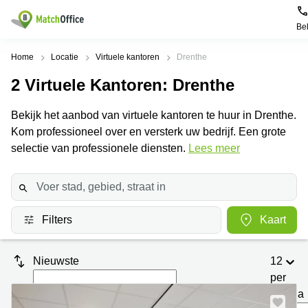
Be
Huren / Verhuren
Home
Locatie
Virtuele kantoren
Drenthe
2
Virtuele Kantoren
: Drenthe
Help
Productpagina's
Populaire
Populaire
Steden
zoekopdrachten
Bekijk het aanbod van virtuele kantoren te huur in Drenthe.
Kantoorruimten
Over ons
Kom professioneel over en versterk uw bedrijf. Een grote
Alkmaar
Kantoorruimte
Business
in Breda
selectie van professionele diensten.
Lees meer
Centers
Amsterdam
Voeg je kantoorruimte toe
Oost
Kantoor
Flexplekken
huren
Amsterdam
Bergen
Huurprijs
Coworking
Westpoort
op
Spaces
Zoom
Filters
Kaart
Bergen
Log in
Vergaderruimten
op
Kantoor
Zoom
huren
Virtueel
Nieuwste
12
Tiel
Kantoor
Amersfoort
per
Kantoor
pagina
Bedrijfsruimte
Breda
huren