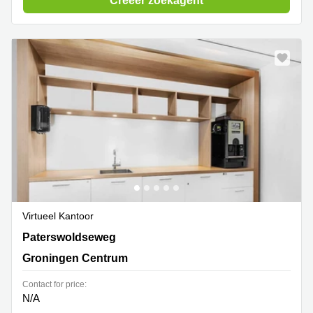
Creëer zoekagent
Virtueel Kantoor
Paterswoldseweg 806,Begane grond, Groningen
Paterswoldseweg
Centrum
Groningen Centrum
Contact for price:
N/A