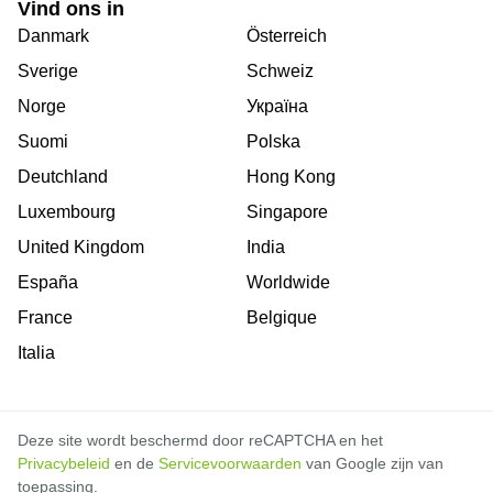
Vind ons in
Danmark
Österreich
Sverige
Schweiz
Norge
Україна
Suomi
Polska
Deutchland
Hong Kong
Luxembourg
Singapore
United Kingdom
India
España
Worldwide
France
Belgique
Italia
Deze site wordt beschermd door reCAPTCHA en het
Privacybeleid
en de
Servicevoorwaarden
van Google zijn van
toepassing.