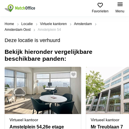
Favorieten
Menu
Huren / Verhuren
Home
Locatie
Virtuele kantoren
Amsterdam
Amsterdam Oost
Amstelplein 54
Help
Productpagina's
Populaire
Populaire
Deze locatie is verhuurd
Steden
zoekopdrachten
Kantoorruimten
Bekijk hieronder vergelijkbare
Over ons
Alkmaar
Kantoorruimte
beschikbare panden:
Business
in Breda
Centers
Amsterdam
Voeg je kantoorruimte toe
Oost
Kantoor
Flexplekken
huren
Amsterdam
Bergen
Huurprijs
Coworking
Westpoort
op
Spaces
Zoom
Bergen
Log in
Vergaderruimten
op
Kantoor
Zoom
huren
Virtueel
Tiel
Kantoor
Amersfoort
Virtueel kantoor
Virtueel kantoor
Kantoor
Bedrijfsruimte
Breda
huren
Amstelplein 54,26e etage
Mr Treublaan 7