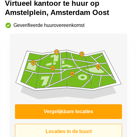
Virtueel kantoor te huur op
Arnhem
Amstelplein, Amsterdam Oost
Kantoorruimte
in Arnhem
Geverifieerde huurovereenkomst
Coworking
space
Hilversum
Coworking
space
Zwolle
Coworking
Haarlem
Kantoor
Huren
in
Hengelo
Vergelijkbare locaties
Bedrijfsruimte
Huren in
Nijmegen
Locaties in de buurt