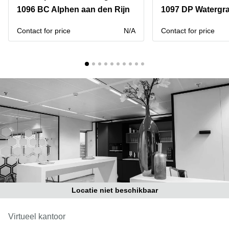
Bodegraven-
1096 BC Alphen aan den Rijn
1097 DP Watergr
Hengelo
Reeuwijk
Hilversum
Business
Contact for price
N/A
Contact for price
center
Hoofddorp
Arnhem
Deventer
Business
center
Rotterdam
Amsterdam
Westpoort
Tiel
Business
Tilburg
center
Hilversum
Zwolle
Business
Amsterdam
center
Westpoort
Den
Haag
Locatie niet beschikbaar
Coworking
space
Breda
Virtueel kantoor
Coworking