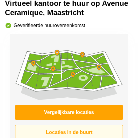
Virtueel kantoor te huur op Avenue
Arnhem
Ceramique, Maastricht
Kantoorruimte
in Arnhem
Geverifieerde huurovereenkomst
Coworking
space
Hilversum
Coworking
space
Zwolle
Coworking
Haarlem
Kantoor
Huren
in
Hengelo
Vergelijkbare locaties
Bedrijfsruimte
Huren in
Nijmegen
Locaties in de buurt