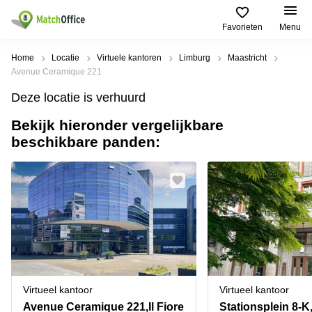
Favorieten
Menu
Huren / Verhuren
Home
Locatie
Virtuele kantoren
Limburg
Maastricht
Avenue Ceramique 221
Help
Productpagina's
Populaire
Populaire
Deze locatie is verhuurd
Steden
zoekopdrachten
Kantoorruimten
Bekijk hieronder vergelijkbare
Over ons
Alkmaar
Kantoorruimte
beschikbare panden:
Business
in Breda
Centers
Amsterdam
Voeg je kantoorruimte toe
Oost
Kantoor
Flexplekken
huren
Amsterdam
Bergen
Huurprijs
Coworking
Westpoort
op
Spaces
Zoom
Bergen
Log in
Vergaderruimten
op
Kantoor
Zoom
huren
Virtueel
Tiel
Kantoor
Amersfoort
Virtueel kantoor
Virtueel kantoor
Kantoor
Bedrijfsruimte
Breda
huren
Avenue Ceramique 221,Il Fiore
Stationsplein 8-K