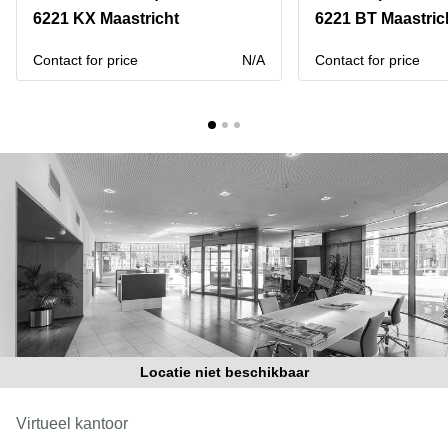
Bodegraven-
6221 KX Maastricht
6221 BT Maastric
Hengelo
Reeuwijk
Hilversum
Business
Contact for price
N/A
Contact for price
center
Hoofddorp
Arnhem
Deventer
Business
center
Rotterdam
Amsterdam
Westpoort
Tiel
Business
Tilburg
center
Hilversum
Zwolle
Business
Amsterdam
center
Westpoort
Den
Haag
Locatie niet beschikbaar
Coworking
space
Breda
Virtueel kantoor
Coworking