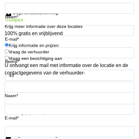
Arnhem
Krijg informatie en prijzen
Gegevensbescherming
Kantoorruimte
Naam*
Trustpilot
in Arnhem
Krijg meer informatie over deze locaties
Coworking
100% gratis en vrijblijvend
space
E-mail*
Hilversum
Krijg informatie en prijzen
Vraag de verhuurder
Coworking
Vraag een bezichtiging aan
space
Bedrijf*
Zwolle
U ontvangt een mail met informatie over de locatie en de
contactgegevens van de verhuurder-
Coworking
Haarlem
Telefoonnummer*
Kantoor
Naam*
Huren
in
Hengelo
Uw vraag (optioneel)
E-mail*
Bedrijfsruimte
Huren in
Krijg informatie en prijzen
Nijmegen
Gegevensbescherming