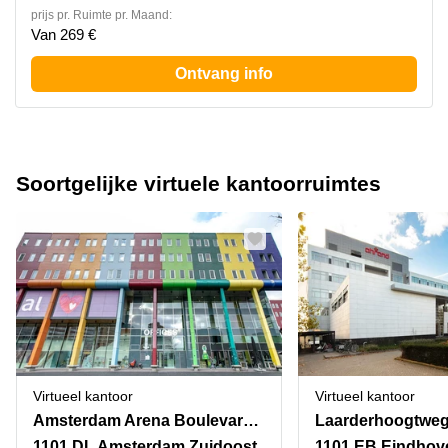
prijs pr. Ruimte pr. Maand:
Van 269 €
Ontvang info
Soortgelijke virtuele kantoorruimtes
Virtueel kantoor
Virtueel kantoor
Amsterdam Arena Boulevard 65-71
Laarderhoogtweg
1101 DL Amsterdam Zuidoost
1101 EB Eindhov