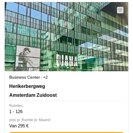
Business Center
+2
Herikerbergweg 292-342, Amsterdam Zuidoost
Herikerbergweg
Amsterdam Zuidoost
Ruimtes:
1 - 126
prijs pr. Ruimte pr. Maand:
Van 295 €