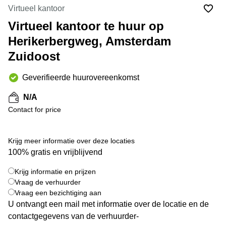
Bodegraven-
Virtueel kantoor
Hengelo
Reeuwijk
Virtueel kantoor te huur op
Hilversum
Business
Herikerbergweg, Amsterdam
center
Hoofddorp
Arnhem
Zuidoost
Deventer
Business
center
Geverifieerde huurovereenkomst
Rotterdam
Amsterdam
Westpoort
Tiel
N/A
Contact for price
Business
Tilburg
center
Hilversum
Zwolle
Krijg meer informatie over deze locaties
Business
Amsterdam
100% gratis en vrijblijvend
center
Westpoort
+ 9 foto's
Den
Krijg informatie en prijzen
Haag
Vraag de verhuurder
Coworking
Vraag een bezichtiging aan
space
U ontvangt een mail met informatie over de locatie en de
Breda
contactgegevens van de verhuurder-
Coworking