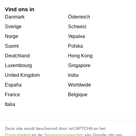
Vind ons in
Danmark
Österreich
Sverige
Schweiz
Norge
Україна
Suomi
Polska
Deutchland
Hong Kong
Luxembourg
Singapore
United Kingdom
India
España
Worldwide
France
Belgique
Italia
Deze site wordt beschermd door reCAPTCHA en het
Privacybeleid
en de
Servicevoorwaarden
van Google zijn van