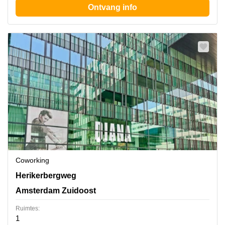
Ontvang info
Coworking
Herikerbergweg 292-342, Amsterdam Zuidoost
Herikerbergweg
Amsterdam Zuidoost
Ruimtes:
1