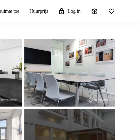
ruimte toe
Huurprijs
Log in