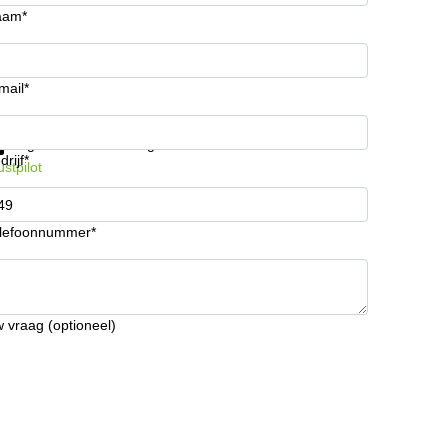
aam*
mail*
ijg informatie en prijzen
Gegevensbescherming
drijf*
ustpilot
lefoonnummer*
 vraag (optioneel)