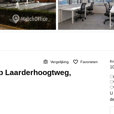
Kr
Vergelijking
Favorieten
10
op Laarderhoogtweg,
U 
de