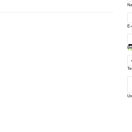
N
E-
Kr
Be
Tr
Te
Uw