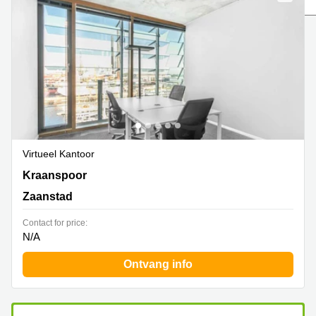
Bodegraven-
Hengelo
Reeuwijk
Hilversum
Business
center
Hoofddorp
Arnhem
Deventer
Business
center
Rotterdam
Amsterdam
Westpoort
Tiel
Business
Virtueel Kantoor
Tilburg
center
Kraanspoor 50, Zaanstad
Kraanspoor
Hilversum
Zwolle
Zaanstad
Business
Amsterdam
center
Westpoort
Contact for price:
Den
N/A
Haag
Ontvang info
Coworking
space
Breda
Coworking