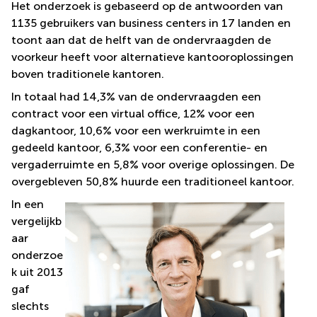
Het onderzoek is gebaseerd op de antwoorden van
Arnhem
1135 gebruikers van business centers in 17 landen en
Kantoorruimte
toont aan dat de helft van de ondervraagden de
in Arnhem
voorkeur heeft voor alternatieve kantooroplossingen
Coworking
boven traditionele kantoren.
space
In totaal had 14,3% van de ondervraagden een
Hilversum
contract voor een virtual office, 12% voor een
Coworking
dagkantoor, 10,6% voor een werkruimte in een
space
Zwolle
gedeeld kantoor, 6,3% voor een conferentie- en
vergaderruimte en 5,8% voor overige oplossingen. De
Coworking
overgebleven 50,8% huurde een traditioneel kantoor.
Haarlem
In een
Kantoor
Huren in
vergelijkb
Hengelo
aar
onderzoe
Bedrijfsruimte
Huren in
k uit 2013
Nijmegen
gaf
slechts