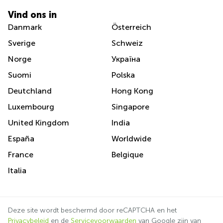
Vind ons in
Danmark
Österreich
Sverige
Schweiz
Norge
Україна
Suomi
Polska
Deutchland
Hong Kong
Luxembourg
Singapore
United Kingdom
India
España
Worldwide
France
Belgique
Italia
Deze site wordt beschermd door reCAPTCHA en het
Privacybeleid
en de
Servicevoorwaarden
van Google zijn van