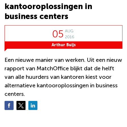
Bodegraven-
kantooroplossingen in
Hengelo
Reeuwijk
business centers
Hilversum
Business
center
Hoofddorp
Arnhem
05
AUG
Deventer
Business
2016
center
Rotterdam
Arthur Buijs
Amsterdam
Westpoort
Tiel
Een nieuwe manier van werken. Uit een nieuw
Business
Tilburg
center
rapport van MatchOffice blijkt dat de helft
Hilversum
Zwolle
van alle huurders van kantoren kiest voor
Business
Amsterdam
alternatieve kantooroplossingen in business
center
Westpoort
Den
centers.
Haag
Coworking
space
Breda
Coworking