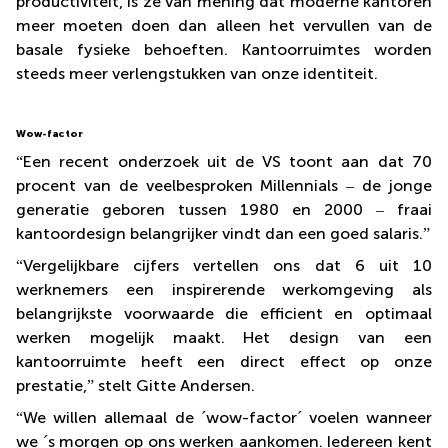
productiviteit, is ze van mening dat moderne kantoren
meer moeten doen dan alleen het vervullen van de
basale fysieke behoeften. Kantoorruimtes worden
steeds meer verlengstukken van onze identiteit.
Wow-factor
“
Een recent onderzoek uit de VS toont aan dat 70
procent van de veelbesproken Millennials
–
de jonge
generatie geboren tussen 1980 en 2000
–
fraai
kantoordesign belangrijker vindt dan een goed salaris.
”
“
Vergelijkbare cijfers vertellen ons dat 6 uit 10
werknemers een inspirerende werkomgeving als
belangrijkste voorwaarde die efficient en optimaal
werken mogelijk maakt. Het design van een
kantoorruimte heeft een direct effect op onze
prestatie,
”
stelt Gitte Andersen.
“
We willen allemaal de
´
wow-factor
´
voelen wanneer
we
´
s morgen op ons werken aankomen. Iedereen kent