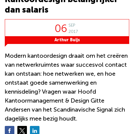
Amsterdam
Business
dan salaris
Zuid
center
Schiphol
Hoofddorp
Airport
06
SEP
2017
Breda
Kantoor
huren
Arthur Buijs
Maastricht
Amsterdam
Nijmegen
Kantoor
Modern kantoordesign draait om het creëren
huren
Almere
van netwerkruimtes waar succesvol contact
Eindhoven
Leiden
kan ontstaan: hoe netwerken we, en hoe
Kantoor
huren
ontstaat goede samenwerking en
Zoetermeer
Maastricht
kennisdeling? Vragen waar Hoofd
Tiel
Kantoor
Kantoormanagement & Design Gitte
huren
Amstelveen
Schiphol
Andersen van het Scandinavische Signal zich
Airport
dagelijks mee bezig houdt.
Kantoor
huren
Alkmaar