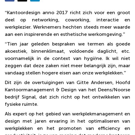
Coworking
“
Kantoordesign anno 2017 richt zich voor een groot
space
deel op networking, coworking, interactie en
Amsterdam
Centrum
werkplezier. Werknemers hechten steeds meer waarde
aan een inspirerende en esthetische werkomgeving.
”
Coworking
space
“
Tien jaar geleden bespraken we termen als goede
Leiden
akoestiek, binnenklimaat, voldoende daglicht, etc.
Coworking
voornamelijk in de context van hygi
ë
ne. Ik wil niet
space
zeggen dat deze zaken niet meer belangrijk zijn, maar
Maastricht
vandaag stellen hogere eisen aan onze werkplekken.
”
Coworking
Dit zijn de overtuigingen van Gitte Andersen, Hoofd
space
Breda
Kantoormanagement & Design van het Deens/Noorse
bedrijf Signal, dat zich richt op het ontwikkelen van
Coworking
fysieke ruimte.
space
Arnhem
Als expert op het gebied van werkplekmanagement en
design met jaren ervaring in het optimaliseren van
werkplekken en het promoten van efficiency en