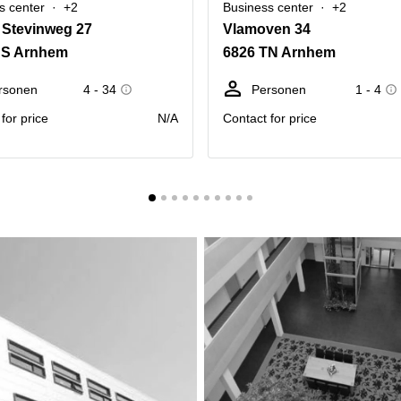
s center
+2
Business center
+2
 Stevinweg 27
Vlamoven 34
BS Arnhem
6826 TN Arnhem
rsonen
4 - 34
Personen
1 - 4
for price
N/A
Contact for price