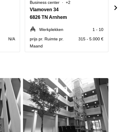
Business center
+2
Busine
Vlamoven 34
IJssel
6826 TN Arnhem
6825 
Werkplekken
1 - 10
We
N/A
prijs pr. Ruimte pr.
315 - 5.000 €
prijs pr
Maand
Maand