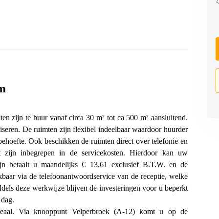
em
en zijn te huur vanaf circa 30 m² tot ca 500 m² aansluitend.
iseren. De ruimten zijn flexibel indeelbaar waardoor huurder
behoefte. Ook beschikken de ruimten direct over telefonie en
net zijn inbegrepen in de servicekosten. Hierdoor kan uw
lijn betaalt u maandelijks € 13,61 exclusief B.T.W. en de
ikbaar via de telefoonantwoordservice van de receptie, welke
dels deze werkwijze blijven de investeringen voor u beperkt
 dag.
deaal. Via knooppunt Velperbroek (A-12) komt u op de