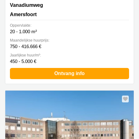
Vanadiumweg 25, Amersfoort
Vanadiumweg
Amersfoort
Oppervlakte:
20 - 1.000 m²
Maandelijkse huurprijs:
750 - 416.666 €
Jaarlijkse huur/m²:
450 - 5.000 €
Ontvang info