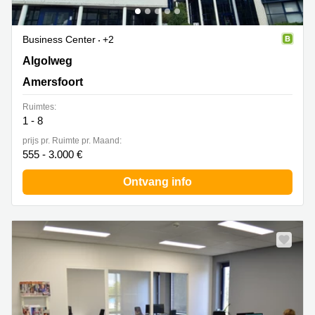
Business Center
+2
Algolweg 11, Amersfoort
Algolweg
Amersfoort
Ruimtes:
1 - 8
prijs pr. Ruimte pr. Maand:
555 - 3.000 €
Ontvang info