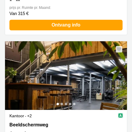
prijs pr. Ruimte pr. Maand:
Van 315 €
Ontvang info
Kantoor
+2
Beeldschermweg 6C, Amersfoort
Beeldschermweg