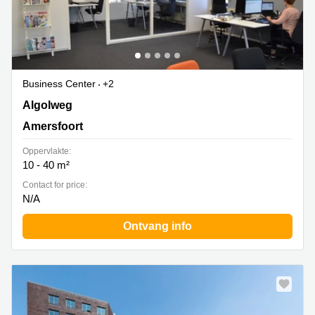
Business Center
+2
Algolweg 9, Amersfoort
Algolweg
Amersfoort
Oppervlakte:
10 - 40 m²
Contact for price:
N/A
Ontvang info