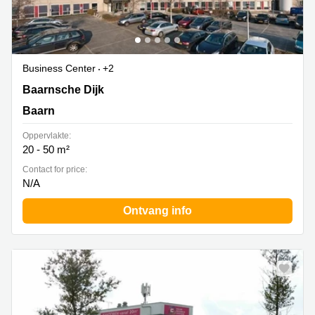
Business Center
+2
Baarnsche Dijk 4d, Baarn
Baarnsche Dijk
Baarn
Oppervlakte:
20 - 50 m²
Contact for price:
N/A
Ontvang info