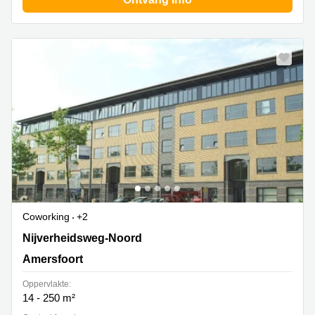
Coworking
+2
Nijverheidsweg Noord 60-99, Amersfoort
Nijverheidsweg-Noord
Amersfoort
Oppervlakte:
14 - 250 m²