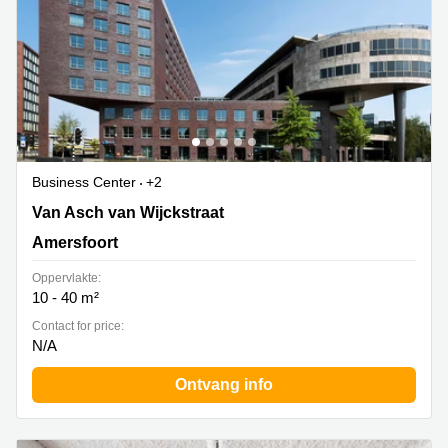
Business Center
+2
Van Asch van Wijckstraat 55, Amersfoort
Van Asch van Wijckstraat
Amersfoort
Oppervlakte:
10 - 40 m²
Contact for price:
N/A
Ontvang info