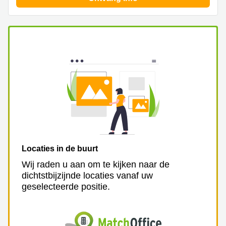
Arnhem
Kantoorruimte
in Arnhem
Coworking
space
Hilversum
Coworking
space
Zwolle
Coworking
Haarlem
Kantoor
Locaties in de buurt
Huren
Wij raden u aan om te kijken naar de
in
dichtstbijzijnde locaties vanaf uw
Hengelo
geselecteerde positie.
Bedrijfsruimte
Huren in
Nijmegen