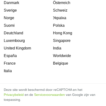
Danmark
Österreich
Sverige
Schweiz
Norge
Україна
Suomi
Polska
Deutchland
Hong Kong
Luxembourg
Singapore
United Kingdom
India
España
Worldwide
France
Belgique
Italia
Deze site wordt beschermd door reCAPTCHA en het
Privacybeleid
en de
Servicevoorwaarden
van Google zijn van
toepassing.