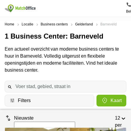
Be
Huren / Verhuren
Home
Locatie
Business centers
Gelderland
Barneveld
1
Business Center
: Barneveld
Help
Productpagina's
Populaire
Populaire
Steden
zoekopdrachten
Een actueel overzicht van moderne business centers te
Kantoorruimten
Over ons
huur in Barneveld. Volledig uitgerust en flexibele
Alkmaar
Kantoorruimte
Business
in Breda
openingstijden en moderne faciliteiten. Vind het ideale
Centers
Amsterdam
Voeg je kantoorruimte toe
business center.
Oost
Kantoor
Flexplekken
huren
Amsterdam
Bergen
Huurprijs
Coworking
Westpoort
op
Spaces
Zoom
Bergen
Log in
Filters
Kaart
Vergaderruimten
op
Kantoor
Zoom
huren
Virtueel
Tiel
Kantoor
Amersfoort
Nieuwste
12
Kantoor
per
Bedrijfsruimte
Breda
huren