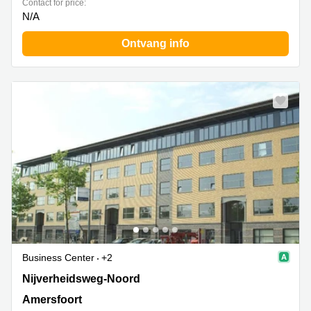
Contact for price:
N/A
Ontvang info
Business Center
+2
Nijverheidsweg Noord 60-99, Amersfoort
Nijverheidsweg-Noord
Amersfoort