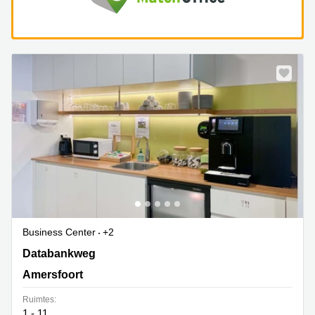
Business Center
+2
Databankweg 26, Amersfoort
Databankweg
Amersfoort
Ruimtes:
1 - 11