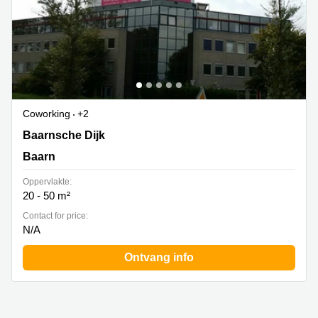
Coworking
+2
Baarnsche Dijk 4d, Baarn
Baarnsche Dijk
Baarn
Oppervlakte:
20 - 50 m²
Contact for price:
N/A
Ontvang info