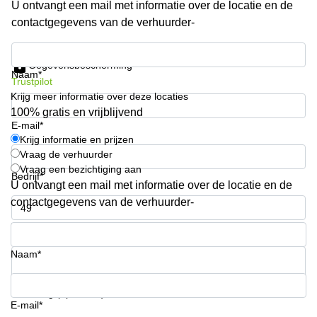
U ontvangt een mail met informatie over de locatie en de
Arnhem
contactgegevens van de verhuurder-
Kantoorruimte
in Arnhem
Krijg informatie en prijzen
Gegevensbescherming
Coworking
Naam*
Trustpilot
space
Krijg meer informatie over deze locaties
Hilversum
100% gratis en vrijblijvend
Coworking
E-mail*
space
Krijg informatie en prijzen
Zwolle
Vraag de verhuurder
Vraag een bezichtiging aan
Coworking
Bedrijf*
Haarlem
U ontvangt een mail met informatie over de locatie en de
contactgegevens van de verhuurder-
Kantoor
Huren
Telefoonnummer*
in
Hengelo
Naam*
Bedrijfsruimte
Huren in
Uw vraag (optioneel)
Nijmegen
E-mail*