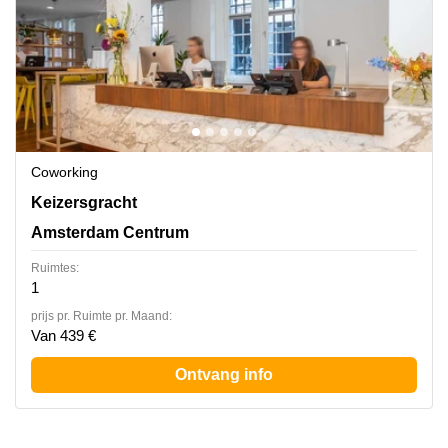
Coworking
Keizersgracht 555,2nd Floor, Amsterdam Centrum
Keizersgracht
Amsterdam Centrum
Ruimtes:
1
prijs pr. Ruimte pr. Maand:
Van 439 €
Ontvang info