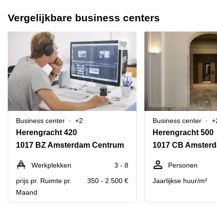
Vergelijkbare business centers
Business center
+2
Business center
+
Herengracht 420
Herengracht 500
1017 BZ Amsterdam Centrum
1017 CB Amster
Werkplekken
3 - 8
Personen
prijs pr. Ruimte pr.
350 - 2.500 €
Jaarlijkse huur/m²
Maand