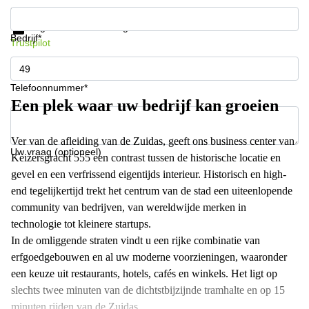
Krijg informatie en prijzen
Gegevensbescherming
Bedrijf*
Trustpilot
Telefoonnummer*
Een plek waar uw bedrijf kan groeien
Ver van de afleiding van de Zuidas, geeft ons business center van
Uw vraag (optioneel)
Keizersgracht 555 een contrast tussen de historische locatie en
gevel en een verfrissend eigentijds interieur. Historisch en high-
end tegelijkertijd trekt het centrum van de stad een uiteenlopende
community van bedrijven, van wereldwijde merken in
technologie tot kleinere startups.
In de omliggende straten vindt u een rijke combinatie van
erfgoedgebouwen en al uw moderne voorzieningen, waaronder
een keuze uit restaurants, hotels, cafés en winkels. Het ligt op
slechts twee minuten van de dichtstbijzijnde tramhalte en op 15
minuten rijden van de Zuidas.