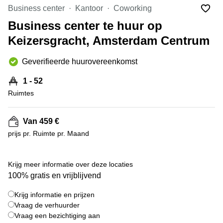
Bodegraven-
Business center
Kantoor
Coworking
Hengelo
Reeuwijk
Business center te huur op
Hilversum
Business
Keizersgracht, Amsterdam Centrum
center
Hoofddorp
Arnhem
Deventer
Geverifieerde huurovereenkomst
Business
center
Rotterdam
1 - 52
Amsterdam
Westpoort
Ruimtes
Tiel
Business
Tilburg
center
Van 459 €
Hilversum
Zwolle
prijs pr. Ruimte pr. Maand
Business
Amsterdam
center
Westpoort
+ 8 foto's
Den
Krijg meer informatie over deze locaties
Haag
100% gratis en vrijblijvend
Coworking
Krijg informatie en prijzen
space
Breda
Vraag de verhuurder
Vraag een bezichtiging aan
Coworking