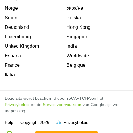
Norge
Україна
Suomi
Polska
Deutchland
Hong Kong
Luxembourg
Singapore
United Kingdom
India
España
Worldwide
France
Belgique
Italia
Deze site wordt beschermd door reCAPTCHA en het
Privacybeleid
en de
Servicevoorwaarden
van Google zijn van
toepassing.
Help
Copyright
2026
Privacybeleid
vol is
vol is
vol is
vol is
vol is
vol is
vol is
vol is
vol is
vol is
vol is
vol is
vol is