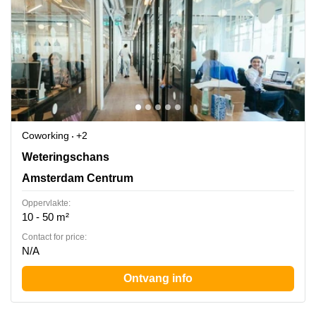
Coworking
+2
Weteringschans 165 C, Amsterdam Centrum
Weteringschans
Amsterdam Centrum
Oppervlakte:
10 - 50 m²
Contact for price:
N/A
Ontvang info