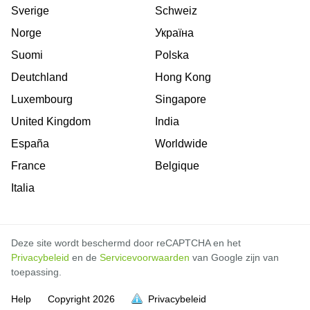
Sverige
Schweiz
Norge
Україна
Suomi
Polska
Deutchland
Hong Kong
Luxembourg
Singapore
United Kingdom
India
España
Worldwide
France
Belgique
Italia
Deze site wordt beschermd door reCAPTCHA en het
Privacybeleid
en de
Servicevoorwaarden
van Google zijn van
toepassing.
Help
Copyright
2026
Privacybeleid
vol is
vol is
vol is
vol is
vol is
vol is
vol is
vol is
vol is
vol is
vol is
vol is
vol is