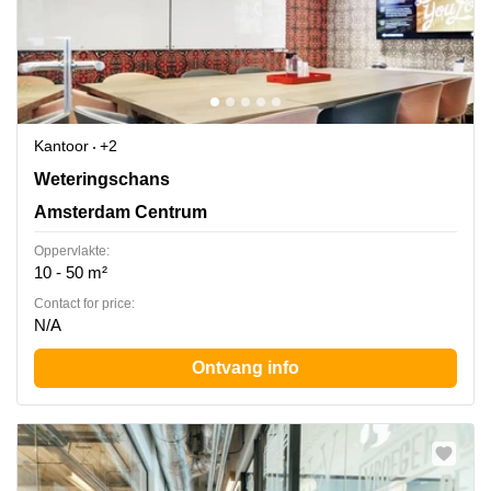
Kantoor
+2
Weteringschans 165 C, Amsterdam Centrum
Weteringschans
Amsterdam Centrum
Oppervlakte:
10 - 50 m²
Contact for price:
N/A
Ontvang info