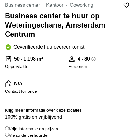
Bodegraven-
Business center
Kantoor
Coworking
Hengelo
Reeuwijk
Business center te huur op
Hilversum
Business
Weteringschans, Amsterdam
center
Hoofddorp
Arnhem
Centrum
Deventer
Business
center
Geverifieerde huurovereenkomst
Rotterdam
Amsterdam
Westpoort
Tiel
50 - 1.198 m²
4 - 80
Oppervlakte
Business
Personen
Tilburg
center
Hilversum
Zwolle
N/A
Business
Amsterdam
Contact for price
center
Westpoort
+ 10 foto's
Den
Haag
Krijg meer informatie over deze locaties
Coworking
100% gratis en vrijblijvend
space
Breda
Krijg informatie en prijzen
Vraag de verhuurder
Coworking