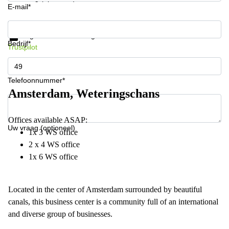
E-mail*
Krijg informatie en prijzen
Gegevensbescherming
Bedrijf*
Trustpilot
Telefoonnummer*
Amsterdam, Weteringschans
Offices available ASAP:
Uw vraag (optioneel)
1x 3 WS office
2 x 4 WS office
1x 6 WS office
Located in the center of Amsterdam surrounded by beautiful
canals, this business center is a community full of an international
and diverse group of businesses.