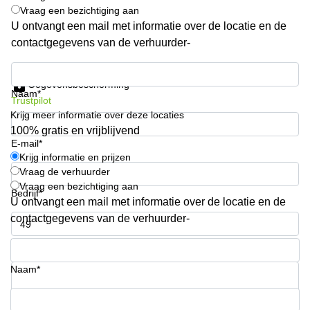
Vraag een bezichtiging aan
Arnhem
U ontvangt een mail met informatie over de locatie en de
Kantoorruimte
contactgegevens van de verhuurder-
in Arnhem
Krijg informatie en prijzen
Coworking
space
Gegevensbescherming
Naam*
Hilversum
Trustpilot
Krijg meer informatie over deze locaties
Coworking
100% gratis en vrijblijvend
space
E-mail*
Zwolle
Krijg informatie en prijzen
Coworking
Vraag de verhuurder
Haarlem
Vraag een bezichtiging aan
Bedrijf*
U ontvangt een mail met informatie over de locatie en de
Kantoor
Huren
contactgegevens van de verhuurder-
in
Hengelo
Telefoonnummer*
Bedrijfsruimte
Naam*
Huren in
Nijmegen
Uw vraag (optioneel)