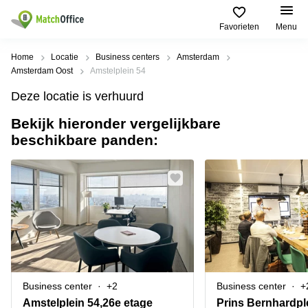
Favorieten
Menu
Huren / Verhuren
Home
Locatie
Business centers
Amsterdam
Amsterdam Oost
Amstelplein 54
Help
Productpagina's
Populaire
Populaire
Deze locatie is verhuurd
Steden
zoekopdrachten
Kantoorruimten
Bekijk hieronder vergelijkbare
Over ons
Alkmaar
Kantoorruimte
beschikbare panden:
Business
in Breda
Centers
Amsterdam
Voeg je kantoorruimte toe
Oost
Kantoor
Flexplekken
huren
Amsterdam
Bergen
Huurprijs
Coworking
Westpoort
op
Spaces
Zoom
Bergen
Log in
Vergaderruimten
op
Kantoor
Zoom
huren
Virtueel
Tiel
Kantoor
Amersfoort
Business center
+2
Business center
+
Kantoor
Bedrijfsruimte
Breda
huren
Amstelplein 54,26e etage
Prins Bernhardpl