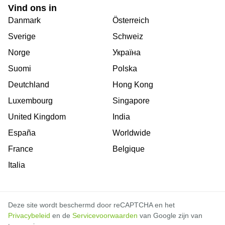
Vind ons in
Danmark
Österreich
Sverige
Schweiz
Norge
Україна
Suomi
Polska
Deutchland
Hong Kong
Luxembourg
Singapore
United Kingdom
India
España
Worldwide
France
Belgique
Italia
Deze site wordt beschermd door reCAPTCHA en het
Privacybeleid
en de
Servicevoorwaarden
van Google zijn van