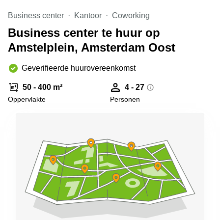
Arnhem
Business center
Kantoor
Coworking
Kantoorruimte
Business center te huur op
in Arnhem
Amstelplein, Amsterdam Oost
Coworking
space
Hilversum
Geverifieerde huurovereenkomst
Coworking
50 - 400 m²
4 - 27
space
Oppervlakte
Personen
Zwolle
Coworking
Haarlem
Kantoor
Huren
in
Hengelo
Bedrijfsruimte
Huren in
Nijmegen