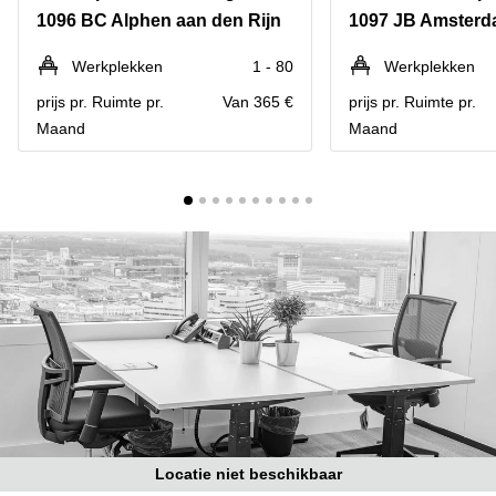
Bodegraven-
1096 BC Alphen aan den Rijn
1097 JB Amsterd
Hengelo
Reeuwijk
Hilversum
Business
Werkplekken
1 - 80
Werkplekken
center
Hoofddorp
prijs pr. Ruimte pr.
Van 365 €
prijs pr. Ruimte pr.
Arnhem
Maand
Maand
Deventer
Business
center
Rotterdam
Amsterdam
Westpoort
Tiel
Business
Tilburg
center
Hilversum
Zwolle
Business
Amsterdam
center
Westpoort
Den
Haag
Coworking
space
Breda
Locatie niet beschikbaar
Coworking