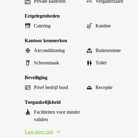
Private kantoren
Vergaderzalen
Eetgelegenheden
Catering
Kantine
Kantoor kenmerken
Airconditioning
Buitenruimte
Schoonmaak
Toilet
Beveiliging
Privé bedrijf bord
Receptie
Toegankelijkheid
Faciliteiten voor minder
validen
Laat meer zien