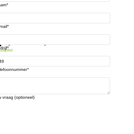
aam*
mail*
ijg informatie en prijzen
Gegevensbescherming
drijf*
ustpilot
lefoonnummer*
 vraag (optioneel)