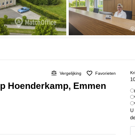
Kr
Vergelijking
Favorieten
10
 op Hoenderkamp, Emmen
U 
de