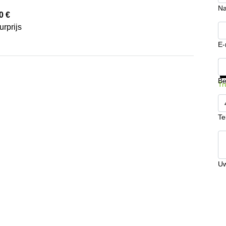
N
0 €
rprijs
E-
Kr
Be
Tr
Te
Uw