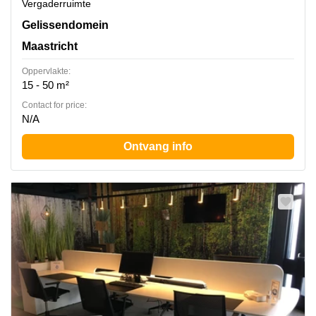
Vergaderruimte
Gelissendomein 8, Maastricht
Gelissendomein
Maastricht
Oppervlakte:
15 - 50 m²
Contact for price:
N/A
Ontvang info