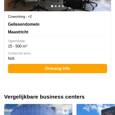
Coworking
+2
Gelissendomein 8, Maastricht
Gelissendomein
Maastricht
Oppervlakte:
15 - 500 m²
Contact for price:
N/A
Ontvang info
Vergelijkbare business centers