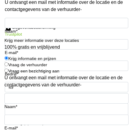
U ontvangt een mail met informatie over de locatie en de
Arnhem
contactgegevens van de verhuurder-
Kantoorruimte
in Arnhem
Krijg informatie en prijzen
Gegevensbescherming
Coworking
Naam*
Trustpilot
space
Krijg meer informatie over deze locaties
Hilversum
100% gratis en vrijblijvend
Coworking
E-mail*
space
Krijg informatie en prijzen
Zwolle
Vraag de verhuurder
Vraag een bezichtiging aan
Coworking
Bedrijf*
Haarlem
U ontvangt een mail met informatie over de locatie en de
contactgegevens van de verhuurder-
Kantoor
Huren
Telefoonnummer*
in
Hengelo
Naam*
Bedrijfsruimte
Huren in
Uw vraag (optioneel)
Nijmegen
E-mail*