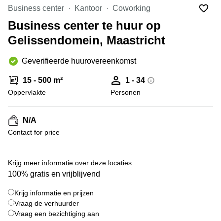
Bodegraven-
Business center
Kantoor
Coworking
Hengelo
Reeuwijk
Business center te huur op
Hilversum
Business
Gelissendomein, Maastricht
center
Hoofddorp
Arnhem
Deventer
Geverifieerde huurovereenkomst
Business
center
Rotterdam
15 - 500 m²
1 - 34
Amsterdam
Westpoort
Oppervlakte
Personen
Tiel
Business
Tilburg
center
N/A
Hilversum
Zwolle
Contact for price
Business
Amsterdam
center
Westpoort
+ 3 foto's
Den
Krijg meer informatie over deze locaties
Haag
100% gratis en vrijblijvend
Coworking
Krijg informatie en prijzen
space
Breda
Vraag de verhuurder
Vraag een bezichtiging aan
Coworking