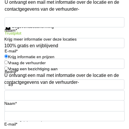
U ontvangt een mail met informatie over de locatie en de
Arnhem
contactgegevens van de verhuurder-
Kantoorruimte
in Arnhem
Krijg informatie en prijzen
Gegevensbescherming
Coworking
Naam*
Trustpilot
space
Krijg meer informatie over deze locaties
Hilversum
100% gratis en vrijblijvend
Coworking
E-mail*
space
Krijg informatie en prijzen
Zwolle
Vraag de verhuurder
Vraag een bezichtiging aan
Coworking
Bedrijf*
Haarlem
U ontvangt een mail met informatie over de locatie en de
contactgegevens van de verhuurder-
Kantoor
Huren
Telefoonnummer*
in
Hengelo
Naam*
Bedrijfsruimte
Huren in
Uw vraag (optioneel)
Nijmegen
E-mail*