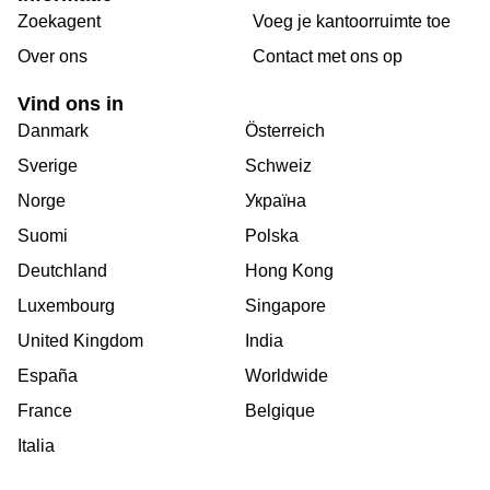
Zoekagent
Voeg je kantoorruimte toe
Over ons
Сontact met ons op
Vind ons in
Danmark
Österreich
Sverige
Schweiz
Norge
Україна
Suomi
Polska
Deutchland
Hong Kong
Luxembourg
Singapore
United Kingdom
India
España
Worldwide
France
Belgique
Italia