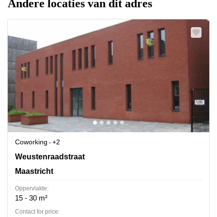
Andere locaties van dit adres
Coworking
+2
Weustenraadstraat 5, Maastricht
Weustenraadstraat
Maastricht
Oppervlakte:
15 - 30 m²
Contact for price: