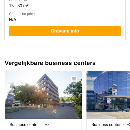
Oppervlakte:
15 - 30 m²
Contact for price:
N/A
Ontvang info
Vergelijkbare business centers
Business center
+2
Business center
+