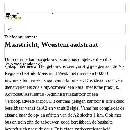
Krijg informatie en prijzen
Gegevensbescherming
Bedrijf*
Trustpilot
Telefoonnummer*
Maastricht, Weustenraadstraat
Dit moderne kantoorgebouw is onlangs opgeleverd en dus
Uw vraag (optioneel)
spiksplinternieuw. Het gebouw is zeer gunstig gelegen aan de Via
Regia en bestrijkt Maastricht West, met meer dan 80.000
inwoners binnen een straal van 3 kilometer. Dus ideaal voor vele
dienstverleners zoals bijvoorbeeld een Para- medische praktijk,
Advocaat/ Assurantie / Administratiekantoor of een
Verkoop/advieskantoor. Dit centraal gelegen kantoor is uitstekend
bereikbaar vanaf de A2 en vanuit België. Vanaf het complex is de
afstand naar de op- en afritten van de A2 slechts 1 km. Ook met
bus en trein zijn de gebouwen goed bereikbaar, de bushalte
bevindt zich naast de deur. Er is eigen parkeergelegenheid