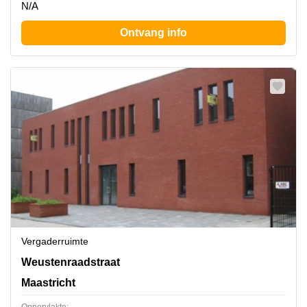
N/A
Ontvang info
Vergaderruimte
Weustenraadstraat 5, Maastricht
Weustenraadstraat
Maastricht