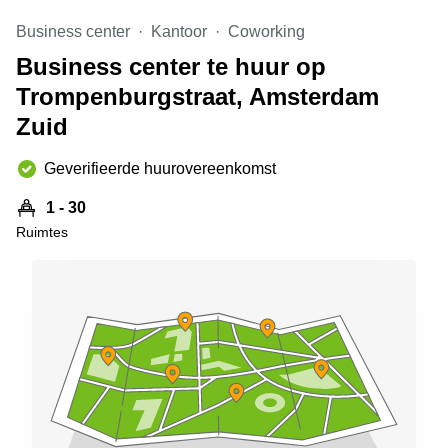
Arnhem
Business center
Kantoor
Coworking
Kantoorruimte
Business center te huur op
in Arnhem
Trompenburgstraat, Amsterdam
Coworking
space
Zuid
Hilversum
Geverifieerde huurovereenkomst
Coworking
space
Zwolle
1 - 30
Ruimtes
Coworking
Haarlem
Kantoor
Huren
in
Hengelo
Bedrijfsruimte
Huren in
Nijmegen