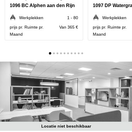
Bodegraven-
1096 BC Alphen aan den Rijn
1097 DP Watergr
Hengelo
Reeuwijk
Hilversum
Business
Werkplekken
1 - 80
Werkplekken
center
Hoofddorp
prijs pr. Ruimte pr.
Van 365 €
prijs pr. Ruimte pr.
Arnhem
Maand
Maand
Deventer
Business
center
Rotterdam
Amsterdam
Westpoort
Tiel
Business
Tilburg
center
Hilversum
Zwolle
Business
Amsterdam
center
Westpoort
Den
Haag
Coworking
space
Breda
Locatie niet beschikbaar
Coworking