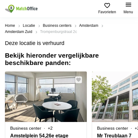
Favorieten
Menu
Huren / Verhuren
Home
Locatie
Business centers
Amsterdam
Amsterdam Zuid
Trompenburgstraat 2c
Help
Productpagina's
Populaire
Populaire
Deze locatie is verhuurd
Steden
zoekopdrachten
Kantoorruimten
Bekijk hieronder vergelijkbare
Over ons
Alkmaar
Kantoorruimte
beschikbare panden:
Business
in Breda
Centers
Amsterdam
Voeg je kantoorruimte toe
Oost
Kantoor
Flexplekken
huren
Amsterdam
Bergen
Huurprijs
Coworking
Westpoort
op
Spaces
Zoom
Bergen
Log in
Vergaderruimten
op
Kantoor
Zoom
huren
Virtueel
Tiel
Kantoor
Amersfoort
Business center
+2
Business center
+
Kantoor
Bedrijfsruimte
Breda
huren
Amstelplein 54,26e etage
Mr Treublaan 7