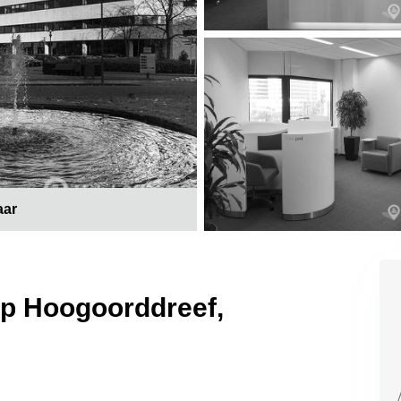
aar
op Hoogoorddreef,