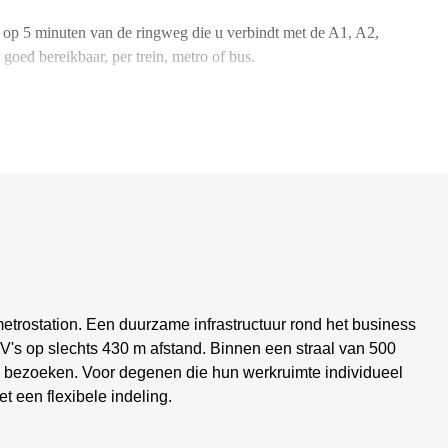
 op 5 minuten van de ringweg die u verbindt met de A1, A2,
goed bereikbaar, per trein, metro of bus.
metrostation. Een duurzame infrastructuur rond het business
EV's op slechts 430 m afstand. Binnen een straal van 500
e bezoeken. Voor degenen die hun werkruimte individueel
t een flexibele indeling.