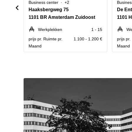
Business center
+2
Busines
Haaksbergweg 75
De Ent
1101 BR Amsterdam Zuidoost
1101 
Werkplekken
1 - 15
We
prijs pr. Ruimte pr.
1.100 - 1.200 €
prijs pr
Maand
Maand