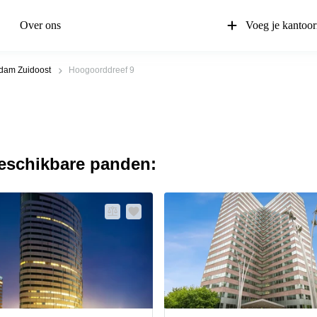
Over ons
Voeg je kantoor
dam Zuidoost
Hoogoorddreef 9
beschikbare panden: