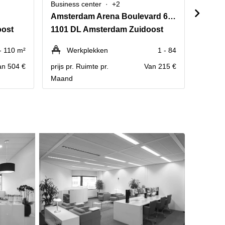
Business center
+2
Busine
Amsterdam Arena Boulevard 65-71
Herik
oost
1101 DL Amsterdam Zuidoost
1101 
- 110 m²
Werkplekken
1 - 84
We
an 504 €
prijs pr. Ruimte pr.
Van 215 €
prijs pr
Maand
Maand