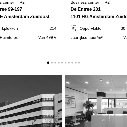
s center
+2
Business center
+2
ree 99-197
De Entree 201
HE Amsterdam Zuidoost
1101 HG Amsterdam Zuid
rkplekken
214
Oppervlakte
30 
. Ruimte pr.
Van 499 €
Jaarlijkse huur/m²
V