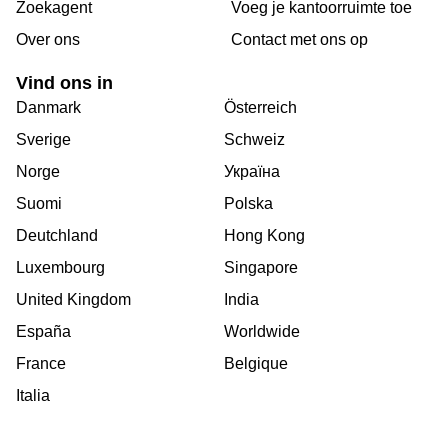
Zoekagent
Voeg je kantoorruimte toe
Over ons
Сontact met ons op
Vind ons in
Danmark
Österreich
Sverige
Schweiz
Norge
Україна
Suomi
Polska
Deutchland
Hong Kong
Luxembourg
Singapore
United Kingdom
India
España
Worldwide
France
Belgique
Italia