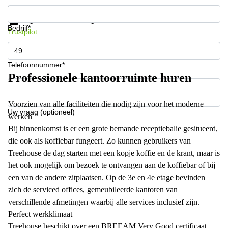
Krijg informatie en prijzen
Gegevensbescherming
Bedrijf*
Trustpilot
Telefoonnummer*
Professionele kantoorruimte huren
Voorzien van alle faciliteiten die nodig zijn voor het moderne
Uw vraag (optioneel)
werken
Bij binnenkomst is er een grote bemande receptiebalie gesitueerd,
die ook als koffiebar fungeert. Zo kunnen gebruikers van
Treehouse de dag starten met een kopje koffie en de krant, maar is
het ook mogelijk om bezoek te ontvangen aan de koffiebar of bij
een van de andere zitplaatsen. Op de 3e en 4e etage bevinden
zich de serviced offices, gemeubileerde kantoren van
verschillende afmetingen waarbij alle services inclusief zijn.
Perfect werkklimaat
Treehouse beschikt over een BREEAM Very Good certificaat