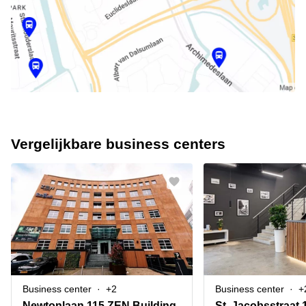
Vergelijkbare business centers
Business center
+2
Business center
+
Newtonlaan 115,ZEN Building
St. Jacobsstraat 