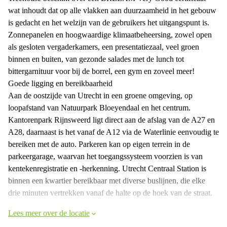
wat inhoudt dat op alle vlakken aan duurzaamheid in het gebouw
is gedacht en het welzijn van de gebruikers het uitgangspunt is.
Zonnepanelen en hoogwaardige klimaatbeheersing, zowel open
als gesloten vergaderkamers, een presentatiezaal, veel groen
binnen en buiten, van gezonde salades met de lunch tot
bittergarnituur voor bij de borrel, een gym en zoveel meer!
Goede ligging en bereikbaarheid
Aan de oostzijde van Utrecht in een groene omgeving, op
loopafstand van Natuurpark Bloeyendaal en het centrum.
Kantorenpark Rijnsweerd ligt direct aan de afslag van de A27 en
A28, daarnaast is het vanaf de A12 via de Waterlinie eenvoudig te
bereiken met de auto. Parkeren kan op eigen terrein in de
parkeergarage, waarvan het toegangssysteem voorzien is van
kentekenregistratie en -herkenning. Utrecht Centraal Station is
binnen een kwartier bereikbaar met diverse buslijnen, die elke
drie minuten vertrekken vanaf de halte op de hoek van de straat.
Lees meer over de locatie