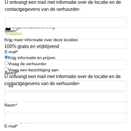
U ontvangt een mail met informatie over de locatie en de
Arnhem
contactgegevens van de verhuurder-
Kantoorruimte
in Arnhem
Krijg informatie en prijzen
Gegevensbescherming
Coworking
Naam*
Trustpilot
space
Krijg meer informatie over deze locaties
Hilversum
100% gratis en vrijblijvend
Coworking
E-mail*
space
Krijg informatie en prijzen
Zwolle
Vraag de verhuurder
Vraag een bezichtiging aan
Coworking
Bedrijf*
Haarlem
U ontvangt een mail met informatie over de locatie en de
contactgegevens van de verhuurder-
Kantoor
Huren
Telefoonnummer*
in
Hengelo
Naam*
Bedrijfsruimte
Huren in
Uw vraag (optioneel)
Nijmegen
E-mail*