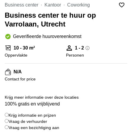
Bodegraven-
Business center
Kantoor
Coworking
Hengelo
Reeuwijk
Business center te huur op
Hilversum
Business
Varrolaan, Utrecht
center
Hoofddorp
Arnhem
Deventer
Geverifieerde huurovereenkomst
Business
center
Rotterdam
10 - 30 m²
1 - 2
Amsterdam
Westpoort
Oppervlakte
Personen
Tiel
Business
Tilburg
center
N/A
Hilversum
Zwolle
Contact for price
Business
Amsterdam
center
Westpoort
+ 5 foto's
Den
Krijg meer informatie over deze locaties
Haag
100% gratis en vrijblijvend
Coworking
Krijg informatie en prijzen
space
Breda
Vraag de verhuurder
Vraag een bezichtiging aan
Coworking