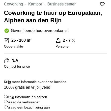
Bodegraven-
Coworking
Kantoor
Business center
Hengelo
Reeuwijk
Coworking te huur op Europalaan,
Hilversum
Business
Alphen aan den Rijn
center
Hoofddorp
Arnhem
Deventer
Geverifieerde huurovereenkomst
Business
center
Rotterdam
25 - 100 m²
2 - 7
Amsterdam
Westpoort
Oppervlakte
Personen
Tiel
Business
Tilburg
center
N/A
Hilversum
Zwolle
Contact for price
Business
Amsterdam
center
Westpoort
+ 1 foto's
Den
Krijg meer informatie over deze locaties
Haag
100% gratis en vrijblijvend
Coworking
Krijg informatie en prijzen
space
Breda
Vraag de verhuurder
Vraag een bezichtiging aan
Coworking