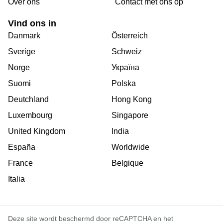
Over ons
Сontact met ons op
Vind ons in
Danmark
Österreich
Sverige
Schweiz
Norge
Україна
Suomi
Polska
Deutchland
Hong Kong
Luxembourg
Singapore
United Kingdom
India
España
Worldwide
France
Belgique
Italia
Deze site wordt beschermd door reCAPTCHA en het