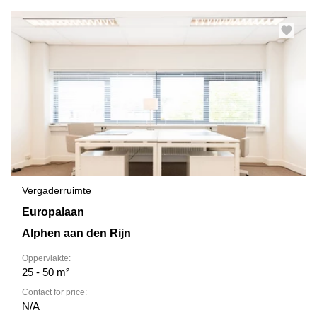
Vergaderruimte
Europalaan 16, Alphen aan den Rijn
Europalaan
Alphen aan den Rijn
Oppervlakte:
25 - 50 m²
Contact for price:
N/A