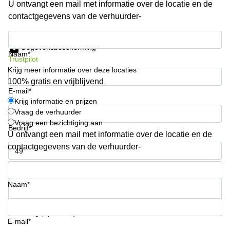
U ontvangt een mail met informatie over de locatie en de
Arnhem
contactgegevens van de verhuurder-
Kantoorruimte
in Arnhem
Krijg informatie en prijzen
Gegevensbescherming
Coworking
Naam*
Trustpilot
space
Krijg meer informatie over deze locaties
Hilversum
100% gratis en vrijblijvend
Coworking
E-mail*
space
Krijg informatie en prijzen
Zwolle
Vraag de verhuurder
Vraag een bezichtiging aan
Coworking
Bedrijf*
Haarlem
U ontvangt een mail met informatie over de locatie en de
contactgegevens van de verhuurder-
Kantoor
Huren
Telefoonnummer*
in
Hengelo
Naam*
Bedrijfsruimte
Huren in
Uw vraag (optioneel)
Nijmegen
E-mail*