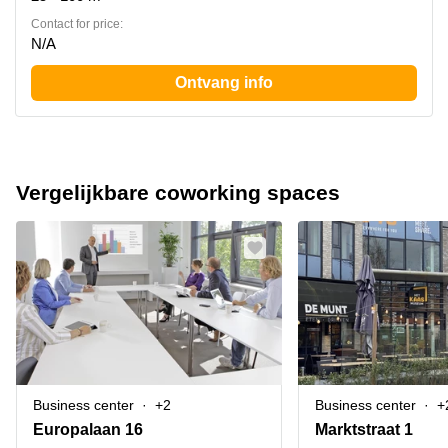
Contact for price:
N/A
Ontvang info
Vergelijkbare coworking spaces
Business center
+2
Business center
+
Europalaan 16
Marktstraat 1