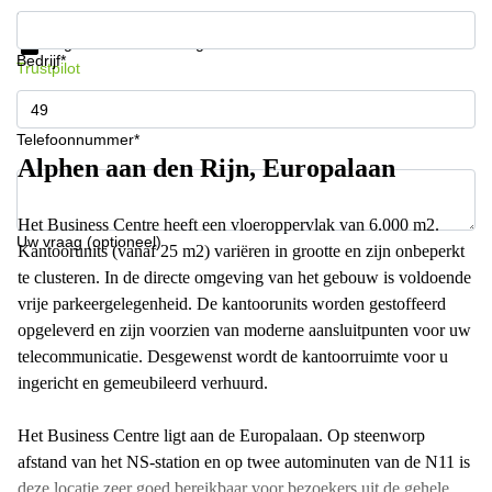
Krijg informatie en prijzen
Gegevensbescherming
Bedrijf*
Trustpilot
Telefoonnummer*
Alphen aan den Rijn, Europalaan
Het Business Centre heeft een vloeroppervlak van 6.000 m2.
Uw vraag (optioneel)
Kantoorunits (vanaf 25 m2) variëren in grootte en zijn onbeperkt
te clusteren. In de directe omgeving van het gebouw is voldoende
vrije parkeergelegenheid. De kantoorunits worden gestoffeerd
opgeleverd en zijn voorzien van moderne aansluitpunten voor uw
telecommunicatie. Desgewenst wordt de kantoorruimte voor u
ingericht en gemeubileerd verhuurd.
Het Business Centre ligt aan de Europalaan. Op steenworp
afstand van het NS-station en op twee autominuten van de N11 is
deze locatie zeer goed bereikbaar voor bezoekers uit de gehele