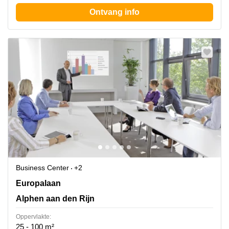
Ontvang info
Business Center
+2
Europalaan 16, Alphen aan den Rijn
Europalaan
Alphen aan den Rijn
Oppervlakte:
25 - 100 m²