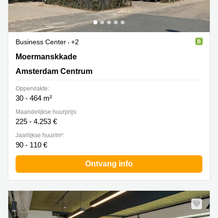
Business Center
+2
Moermanskkade 105, Amsterdam Centrum
Moermanskkade
Amsterdam Centrum
Oppervlakte:
30 - 464 m²
Maandelijkse huurprijs:
225 - 4.253 €
Jaarlijkse huur/m²:
90 - 110 €
Ontvang info