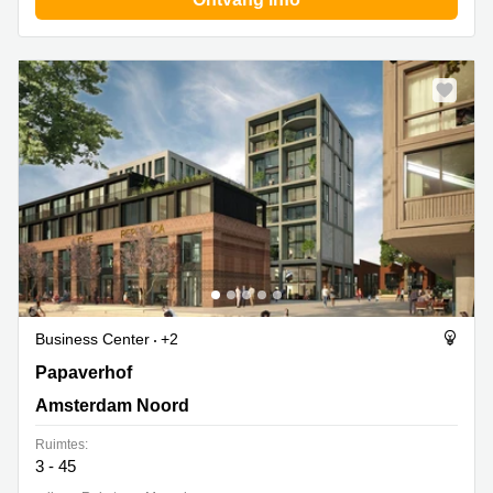
Speciale aanbieding
Business Center
+2
Papaverhof 58-59, Amsterdam Noord
Papaverhof
Amsterdam Noord
Ruimtes:
3 - 45