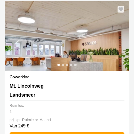
Arnhem
Kantoorruimte
in Arnhem
Coworking
space
Hilversum
Coworking
space
Zwolle
Coworking
Coworking
Haarlem
Mt. Lincolnweg 38-40, Landsmeer
Mt. Lincolnweg
Kantoor
Huren
Landsmeer
in
Hengelo
Ruimtes:
1
Bedrijfsruimte
Huren in
prijs pr. Ruimte pr. Maand:
Nijmegen
Van 249 €