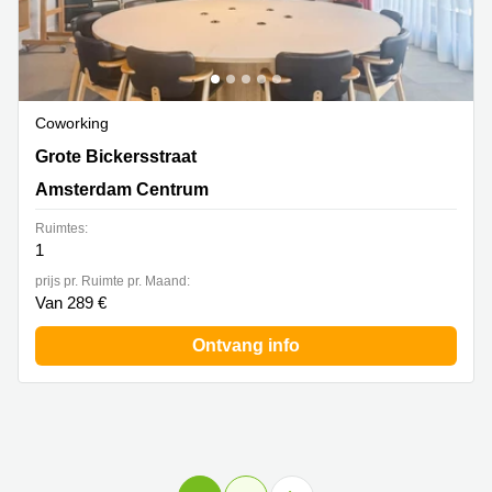
Coworking
Grote Bickersstraat 74-78, Amsterdam Centrum
Grote Bickersstraat
Amsterdam Centrum
Ruimtes:
1
prijs pr. Ruimte pr. Maand:
Van 289 €
Ontvang info