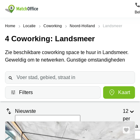
Be
Huren / Verhuren
Home
Locatie
Coworking
Noord-Holland
Landsmeer
4
Coworking
: Landsmeer
Help
Productpagina's
Populaire
Populaire
Steden
zoekopdrachten
Zie beschikbare coworking space te huur in Landsmeer.
Kantoorruimten
Over ons
Geweldig om te netwerken. Gunstige omstandigheden
Alkmaar
Kantoorruimte
Business
in Breda
Centers
Amsterdam
Voeg je kantoorruimte toe
Oost
Kantoor
Flexplekken
huren
Amsterdam
Bergen
Huurprijs
Coworking
Westpoort
Filters
Kaart
op
Spaces
Zoom
Bergen
Log in
Vergaderruimten
op
Kantoor
Nieuwste
12
Zoom
huren
Virtueel
per
Tiel
Kantoor
Amersfoort
pagina
Kantoor
Bedrijfsruimte
Breda
huren