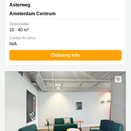
Asterweg, Amsterdam Centrum
Asterweg
Amsterdam Centrum
Oppervlakte:
10 - 40 m²
Contact for price:
N/A
Ontvang info