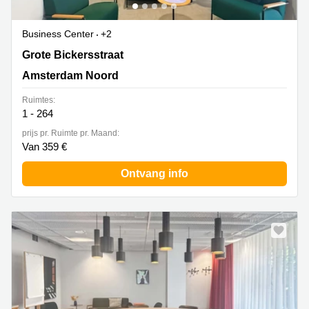
Business Center
+2
Grote Bickersstraat 74-78, Amsterdam Noord
Grote Bickersstraat
Amsterdam Noord
Ruimtes:
1 - 264
prijs pr. Ruimte pr. Maand:
Van 359 €
Ontvang info