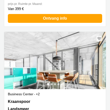
prijs pr. Ruimte pr. Maand:
Van 399 €
Ontvang info
Business Center
+2
Kraanspoor 50, Landsmeer
Kraanspoor
Landsmeer