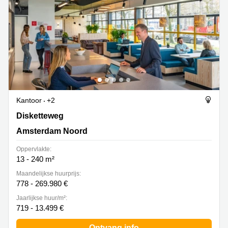
Kantoor
+2
Disketteweg 14, Amsterdam Noord
Disketteweg
Amsterdam Noord
Oppervlakte:
13 - 240 m²
Maandelijkse huurprijs:
778 - 269.980 €
Jaarlijkse huur/m²:
719 - 13.499 €
Ontvang info