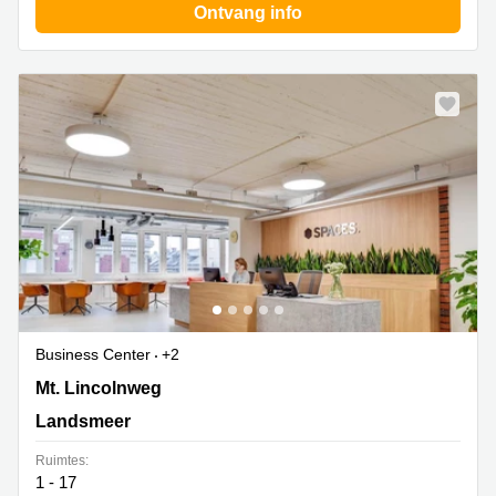
Ontvang info
Business Center
+2
Mt. Lincolnweg 38-40, Landsmeer
Mt. Lincolnweg
Landsmeer
Ruimtes:
1 - 17