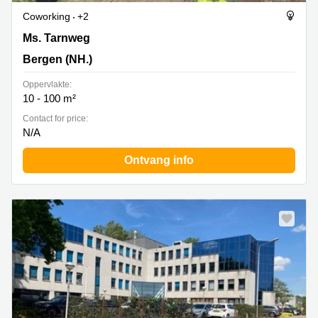
Coworking
+2
Ms. Tarnweg 10, Bergen (NH.)
Ms. Tarnweg
Bergen (NH.)
Oppervlakte:
10 - 100 m²
Contact for price:
N/A
Ontvang info