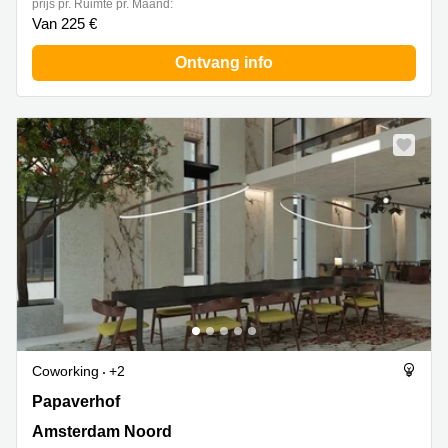
prijs pr. Ruimte pr. Maand:
Van 225 €
Ontvang info
Coworking
+2
Papaverhof 58-59, Amsterdam Noord
Papaverhof
Amsterdam Noord