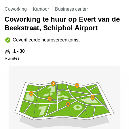
Arnhem
Coworking
Kantoor
Business center
Kantoorruimte
Coworking te huur op Evert van de
in Arnhem
Beekstraat, Schiphol Airport
Coworking
space
Hilversum
Geverifieerde huurovereenkomst
Coworking
1 - 30
space
Ruimtes
Zwolle
Coworking
Haarlem
Kantoor
Huren
in
Hengelo
Bedrijfsruimte
Huren in
Nijmegen