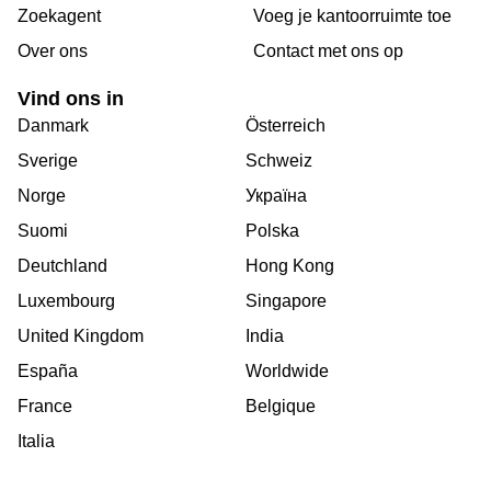
Zoekagent
Voeg je kantoorruimte toe
Over ons
Сontact met ons op
Vind ons in
Danmark
Österreich
Sverige
Schweiz
Norge
Україна
Suomi
Polska
Deutchland
Hong Kong
Luxembourg
Singapore
United Kingdom
India
España
Worldwide
France
Belgique
Italia