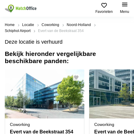
Favorieten
Menu
Huren / Verhuren
Home
Locatie
Coworking
Noord-Holland
Schiphol Airport
Evert van de Beekstraat 354
Help
Productpagina's
Populaire
Populaire
Deze locatie is verhuurd
Steden
zoekopdrachten
Kantoorruimten
Bekijk hieronder vergelijkbare
Over ons
Alkmaar
Kantoorruimte
beschikbare panden:
Business
in Breda
Centers
Amsterdam
Voeg je kantoorruimte toe
Oost
Kantoor
Flexplekken
huren
Amsterdam
Bergen
Huurprijs
Coworking
Westpoort
op
Spaces
Zoom
Bergen
Log in
Vergaderruimten
op
Kantoor
Zoom
huren
Virtueel
Tiel
Kantoor
Amersfoort
Coworking
Coworking
Kantoor
Bedrijfsruimte
Breda
huren
Evert van de Beekstraat 354