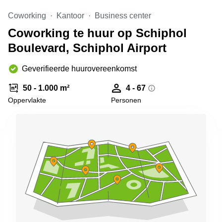
Arnhem
Coworking
Kantoor
Business center
Kantoorruimte
Coworking te huur op Schiphol
in Arnhem
Boulevard, Schiphol Airport
Coworking
space
Hilversum
Geverifieerde huurovereenkomst
Coworking
50 - 1.000 m²
4 - 67
space
Oppervlakte
Personen
Zwolle
Coworking
Haarlem
Kantoor
Huren
in
Hengelo
Bedrijfsruimte
Huren in
Nijmegen