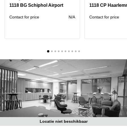
Bodegraven-
1118 BG Schiphol Airport
1118 CP Haarlem
Hengelo
Reeuwijk
Hilversum
Business
Contact for price
N/A
Contact for price
center
Hoofddorp
Arnhem
Deventer
Business
center
Rotterdam
Amsterdam
Westpoort
Tiel
Business
Tilburg
center
Hilversum
Zwolle
Business
Amsterdam
center
Westpoort
Den
Haag
Coworking
space
Breda
Locatie niet beschikbaar
Coworking