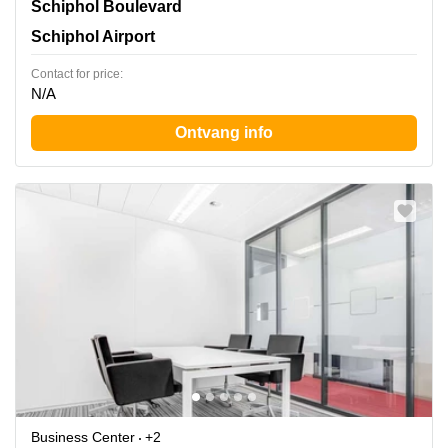
Schiphol Boulevard 127, Schiphol Airport
Schiphol Boulevard
Schiphol Airport
Contact for price:
N/A
Ontvang info
Business Center
+2