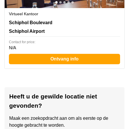
Virtueel Kantoor
Schiphol Boulevard 127, Schiphol Airport
Schiphol Boulevard
Schiphol Airport
Contact for price:
N/A
Ontvang info
Heeft u de gewilde locatie niet
gevonden?
Maak een zoekopdracht aan om als eerste op de
hoogte gebracht te worden.