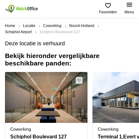
Favorieten
Menu
Huren / Verhuren
Home
Locatie
Coworking
Noord-Holland
Schiphol Airport
Schiphol Boulevard 127
Help
Productpagina's
Populaire
Populaire
Deze locatie is verhuurd
Steden
zoekopdrachten
Kantoorruimten
Bekijk hieronder vergelijkbare
Over ons
Alkmaar
Kantoorruimte
beschikbare panden:
Business
in Breda
Centers
Amsterdam
Voeg je kantoorruimte toe
Oost
Kantoor
Flexplekken
huren
Amsterdam
Bergen
Huurprijs
Coworking
Westpoort
op
Spaces
Zoom
Bergen
Log in
Vergaderruimten
op
Kantoor
Zoom
huren
Virtueel
Tiel
Kantoor
Amersfoort
Coworking
Coworking
Kantoor
Bedrijfsruimte
Breda
huren
Schiphol Boulevard 127