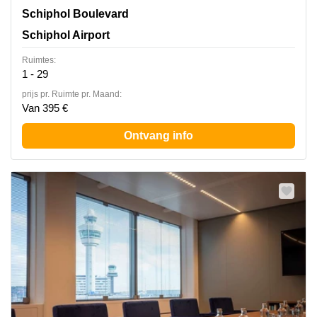
Schiphol Boulevard 127, Schiphol Airport
Schiphol Boulevard
Schiphol Airport
Ruimtes:
1 - 29
prijs pr. Ruimte pr. Maand:
Van 395 €
Ontvang info