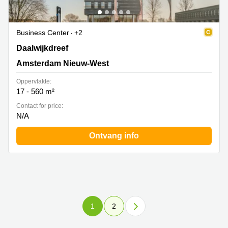
Business Center
+2
Daalwijkdreef 47, Amsterdam Nieuw-West
Daalwijkdreef
Amsterdam Nieuw-West
Oppervlakte:
17 - 560 m²
Contact for price:
N/A
Ontvang info
1
2