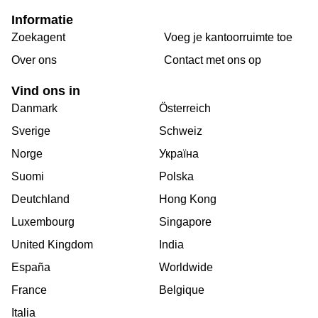
Informatie
Zoekagent
Voeg je kantoorruimte toe
Over ons
Сontact met ons op
Vind ons in
Danmark
Österreich
Sverige
Schweiz
Norge
Україна
Suomi
Polska
Deutchland
Hong Kong
Luxembourg
Singapore
United Kingdom
India
España
Worldwide
France
Belgique
Italia