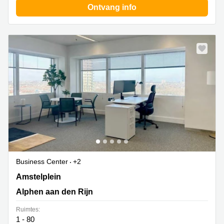
Ontvang info
Business Center
+2
Amstelplein 54,26e etage, Alphen aan den Rijn
Amstelplein
Alphen aan den Rijn
Ruimtes:
1 - 80