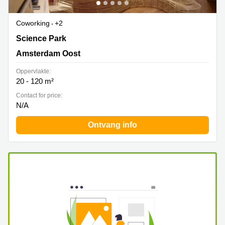
Coworking
+2
Science Park 408, Amsterdam Oost
Science Park
Amsterdam Oost
Oppervlakte:
20 - 120 m²
Contact for price:
N/A
Ontvang info