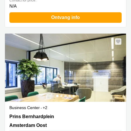
Contact for price:
N/A
Ontvang info
Business Center
+2
Prins Bernhardplein 200, Amsterdam Oost
Prins Bernhardplein
Amsterdam Oost