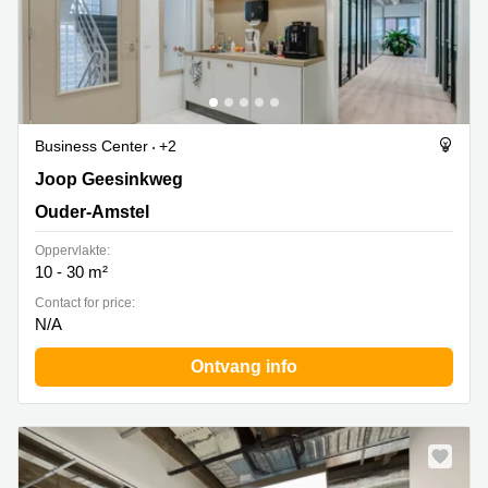
Business Center
+2
Joop Geesinkweg 601, Ouder-Amstel
Joop Geesinkweg
Ouder-Amstel
Oppervlakte:
10 - 30 m²
Contact for price:
N/A
Ontvang info