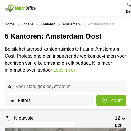
Be
Huren / Verhuren
Home
Locatie
Kantoren
Amsterdam
Amsterdam Oost
5
Kantoren
: Amsterdam Oost
Help
Productpagina's
Populaire
Populaire
Steden
zoekopdrachten
Bekijk het aanbod kantoorruimtes te huur in Amsterdam
Kantoorruimten
Over ons
Oost. Professionele en inspirerende werkomgevingen voor
Alkmaar
Kantoorruimte
Business
in Breda
bedrijven van elke omvang en elk budget. Kijg meer
Centers
Amsterdam
Voeg je kantoorruimte toe
informatie over kantoor
Lees meer
Oost
Kantoor
Flexplekken
huren
Amsterdam
Bergen
Huurprijs
Coworking
Westpoort
op
Spaces
Zoom
Bergen
Log in
Filters
Kaart
Vergaderruimten
op
Kantoor
Zoom
huren
Virtueel
Tiel
Kantoor
Amersfoort
Nieuwste
12
Kantoor
per
Bedrijfsruimte
Breda
huren