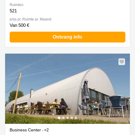
Ruimtes:
521
prijs pr. Ruimte pr. Maand:
Van 500 €
Ontvang info
Business Center
+2