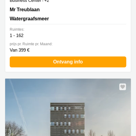
Business Center
+2
Mr Treublaan 7, Watergraafsmeer
Mr Treublaan
Watergraafsmeer
Ruimtes:
1 - 162
prijs pr. Ruimte pr. Maand:
Van 399 €
Ontvang info