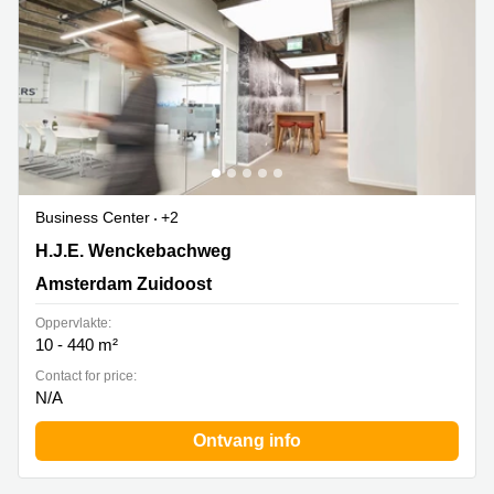
Business Center
+2
H.J.E. Wenckebachweg, 90, Amsterdam Zuidoost
H.J.E. Wenckebachweg
Amsterdam Zuidoost
Oppervlakte:
10 - 440 m²
Contact for price:
N/A
Ontvang info