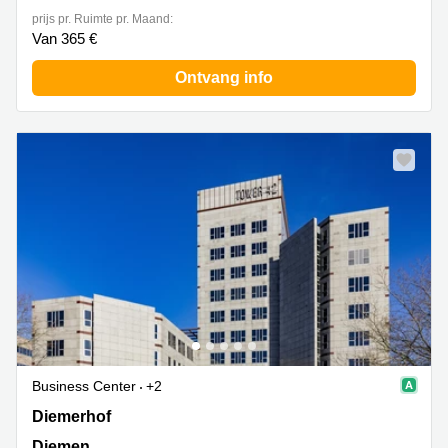
prijs pr. Ruimte pr. Maand:
Van 365 €
Ontvang info
Business Center
+2
Diemerhof 42, Diemen
Diemerhof
Diemen