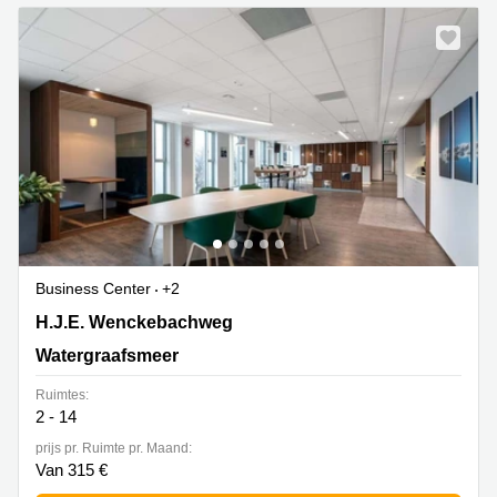
Business Center
+2
H.J.E. Wenckebachweg 252, Watergraafsmeer
H.J.E. Wenckebachweg
Watergraafsmeer
Ruimtes:
2 - 14
prijs pr. Ruimte pr. Maand:
Van 315 €