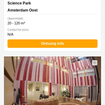
Science Park 408, Amsterdam Oost
Science Park
Amsterdam Oost
Oppervlakte:
20 - 120 m²
Contact for price:
N/A
Ontvang info