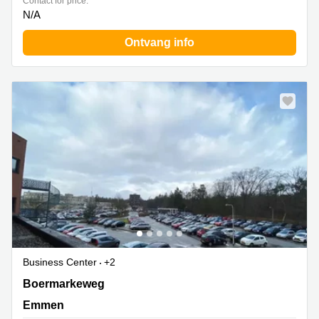
Contact for price:
N/A
Ontvang info
Business Center
+2
Boemarkeweg 58A, Emmen
Boermarkeweg
Emmen