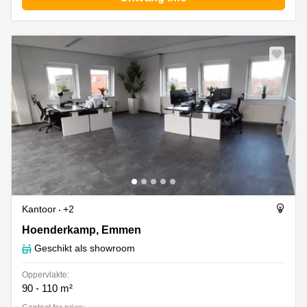
Arnhem
Kantoorruimte
in Arnhem
Coworking
space
Hilversum
Coworking
space
Zwolle
Coworking
Haarlem
Kantoor
Kantoor
+2
Huren
in
Hoenderkamp 20, Emmen
Hoenderkamp, Emmen
Hengelo
Geschikt als showroom
Bedrijfsruimte
Huren in
Oppervlakte:
Nijmegen
90 - 110 m²