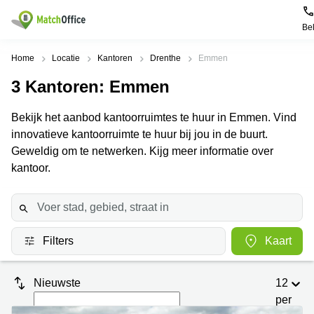
Be
Huren / Verhuren
Home
Locatie
Kantoren
Drenthe
Emmen
3
Kantoren
: Emmen
Help
Productpagina's
Populaire
Populaire
Steden
zoekopdrachten
Bekijk het aanbod kantoorruimtes te huur in Emmen. Vind
Kantoorruimten
Over ons
innovatieve kantoorruimte te huur bij jou in de buurt.
Alkmaar
Kantoorruimte
Business
in Breda
Geweldig om te netwerken. Kijg meer informatie over
Centers
Amsterdam
Voeg je kantoorruimte toe
kantoor.
Oost
Kantoor
Flexplekken
huren
Amsterdam
Bergen
Huurprijs
Coworking
Westpoort
op
Spaces
Zoom
Bergen
Log in
Filters
Kaart
Vergaderruimten
op
Kantoor
Zoom
huren
Virtueel
Tiel
Kantoor
Amersfoort
Nieuwste
12
Kantoor
per
Bedrijfsruimte
Breda
huren