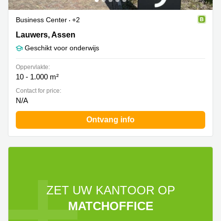
Business Center
+2
Lauwers 9, Assen
Lauwers, Assen
Geschikt voor onderwijs
Oppervlakte:
10 - 1.000 m²
Contact for price:
N/A
Ontvang info
ZET UW KANTOOR OP
MATCHOFFICE