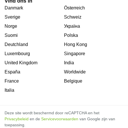
Vind ons in
Danmark
Österreich
Sverige
Schweiz
Norge
Україна
Suomi
Polska
Deutchland
Hong Kong
Luxembourg
Singapore
United Kingdom
India
España
Worldwide
France
Belgique
Italia
Deze site wordt beschermd door reCAPTCHA en het
Privacybeleid
en de
Servicevoorwaarden
van Google zijn van
toepassing.