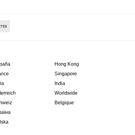
paña
Hong Kong
ance
Singapore
lia
India
terreich
Worldwide
hweiz
Belgique
раїна
lska