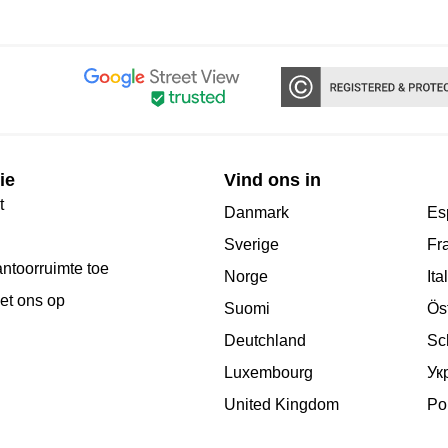
ie
Vind ons in
t
Danmark
Es
Sverige
Fr
antoorruimte toe
Norge
Ita
et ons op
Suomi
Ös
Deutchland
Sc
Luxembourg
Ук
United Kingdom
Po