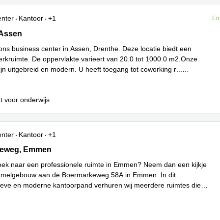
enter
Kantoor
+1
En
 Assen
 Assen
ons business center in Assen, Drenthe. Deze locatie biedt een
erkruimte. De oppervlakte varieert van 20.0 tot 1000.0 m2.Onze
 zijn uitgebreid en modern. U heeft toegang tot coworking r
...
t voor onderwijs
enter
Kantoor
+1
eg 58A, Emmen
keweg, Emmen
oek naar een professionele ruimte in Emmen? Neem dan een kijkje
zamelgebouw aan de Boermarkeweg 58A in Emmen. In dit
ieve en moderne kantoorpand verhuren wij meerdere ruimtes die
ees meer