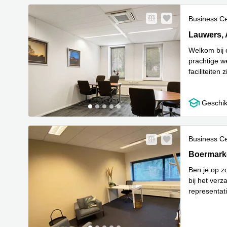
Business C
Lauwers 9,
Lauwers,
Welkom bij 
prachtige w
faciliteiten
Lees meer
Geschik
Business C
Boemarkew
Boermar
Ben je op z
bij het ver
representat
L
uitsteke
...