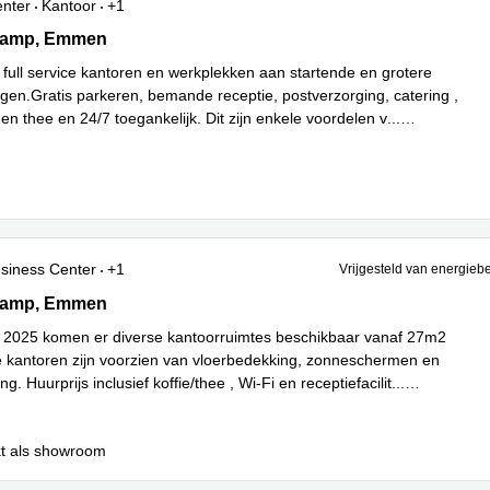
enter
Kantoor
+1
mp 20, Emmen
kamp, Emmen
full service kantoren en werkplekken aan startende en grotere
en.Gratis parkeren, bemande receptie, postverzorging, catering ,
e en thee en 24/7 toegankelijk. Dit zijn enkele voordelen v
...
siness Center
+1
Vrijgesteld van energieb
mp 20, Emmen
kamp, Emmen
 2025 komen er diverse kantoorruimtes beschikbaar vanaf 27m2
kantoren zijn voorzien van vloerbedekking, zonneschermen en
ng. Huurprijs inclusief koffie/thee , Wi-Fi en receptiefacilit
...
t als showroom