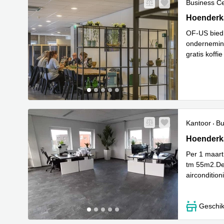
Business C
Hoenderka
Hoender
OF-US bied 
onderneming
gratis koffi
Lees meer
Kantoor
Bu
Hoenderka
Hoender
Per 1 maart
tm 55m2.De 
airconditioni
Lees meer
Geschik