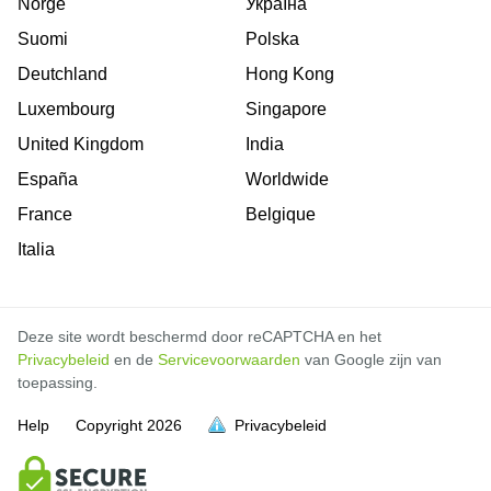
Norge
Україна
Suomi
Polska
Deutchland
Hong Kong
Luxembourg
Singapore
United Kingdom
India
España
Worldwide
France
Belgique
Italia
Deze site wordt beschermd door reCAPTCHA en het
Privacybeleid
en de
Servicevoorwaarden
van Google zijn van
toepassing.
Help
Copyright
2026
Privacybeleid
vol is
vol is
vol is
vol is
vol is
vol is
vol is
vol is
vol is
vol is