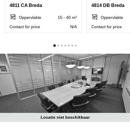
Bodegraven-
4811 CA Breda
4814 DB Breda
Hengelo
Reeuwijk
Hilversum
Business
Oppervlakte
15 - 40 m²
Oppervlakte
center
Hoofddorp
Contact for price
N/A
Contact for price
Arnhem
Deventer
Business
center
Rotterdam
Amsterdam
Westpoort
Tiel
Business
Tilburg
center
Hilversum
Zwolle
Business
Amsterdam
center
Westpoort
Den
Haag
Coworking
space
Locatie niet beschikbaar
Breda
Coworking