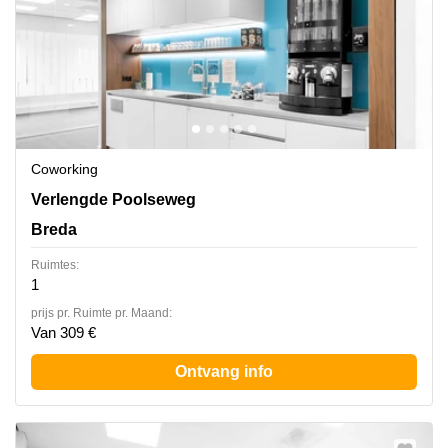
Coworking
Verlengde Poolseweg 16, Breda
Verlengde Poolseweg
Breda
Ruimtes:
1
prijs pr. Ruimte pr. Maand:
Van 309 €
Ontvang info