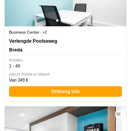
Business Center
+2
Verlengde Poolseweg 16, Breda
Verlengde Poolseweg
Breda
Ruimtes:
1 - 49
prijs pr. Ruimte pr. Maand:
Van 349 €
Ontvang info