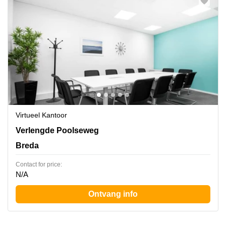
Virtueel Kantoor
Verlengde Poolseweg 16, Breda
Verlengde Poolseweg
Breda
Contact for price:
N/A
Ontvang info