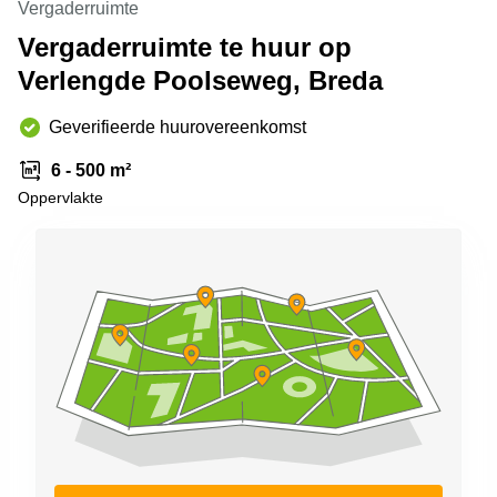
Vergaderruimte
Arnhem
Vergaderruimte te huur op
Kantoorruimte
Verlengde Poolseweg, Breda
in Arnhem
Coworking
Geverifieerde huurovereenkomst
space
Hilversum
6 - 500 m²
Coworking
Oppervlakte
space
Zwolle
Coworking
Haarlem
Kantoor
Huren
in
Hengelo
Bedrijfsruimte
Huren in
Nijmegen