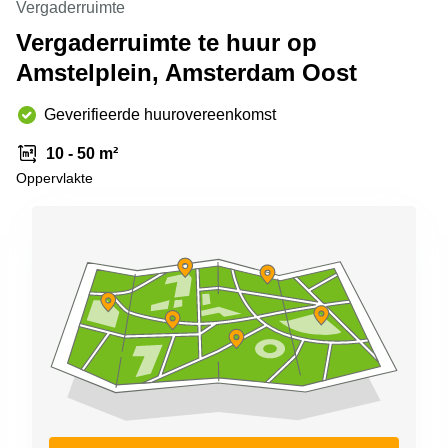
Vergaderruimte
Arnhem
Vergaderruimte te huur op
Kantoorruimte
Amstelplein, Amsterdam Oost
in Arnhem
Coworking
Geverifieerde huurovereenkomst
space
Hilversum
10 - 50 m²
Coworking
Oppervlakte
space
Zwolle
Coworking
Haarlem
Kantoor
Huren
in
Hengelo
Bedrijfsruimte
Huren in
Nijmegen