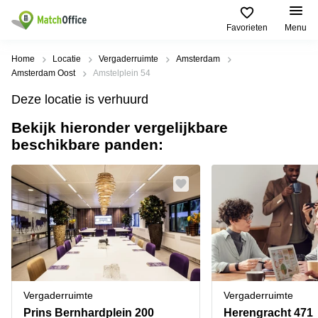
Favorieten
Menu
Huren / Verhuren
Home
Locatie
Vergaderruimte
Amsterdam
Amsterdam Oost
Amstelplein 54
Help
Productpagina's
Populaire
Populaire
Deze locatie is verhuurd
Steden
zoekopdrachten
Kantoorruimten
Bekijk hieronder vergelijkbare
Over ons
Alkmaar
Kantoorruimte
beschikbare panden:
Business
in Breda
Centers
Amsterdam
Voeg je kantoorruimte toe
Oost
Kantoor
Flexplekken
huren
Amsterdam
Bergen
Huurprijs
Coworking
Westpoort
op
Spaces
Zoom
Bergen
Log in
Vergaderruimten
op
Kantoor
Zoom
huren
Virtueel
Tiel
Kantoor
Amersfoort
Vergaderruimte
Vergaderruimte
Kantoor
Bedrijfsruimte
Breda
huren
Prins Bernhardplein 200
Herengracht 471