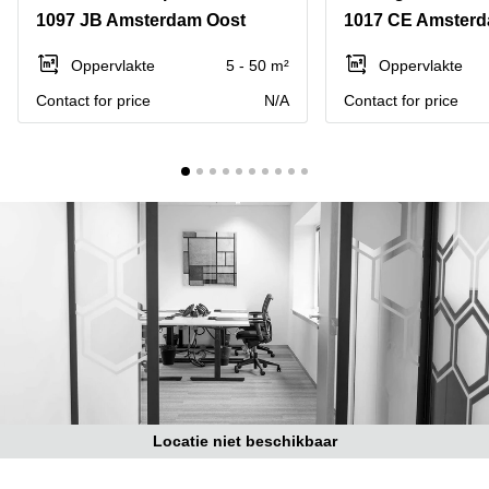
Bodegraven-
1097 JB Amsterdam Oost
1017 CE Amster
Hengelo
Reeuwijk
Hilversum
Business
Oppervlakte
5 - 50 m²
Oppervlakte
center
Hoofddorp
Contact for price
N/A
Contact for price
Arnhem
Deventer
Business
center
Rotterdam
Amsterdam
Westpoort
Tiel
Business
Tilburg
center
Hilversum
Zwolle
Business
Amsterdam
center
Westpoort
Den
Haag
Coworking
space
Locatie niet beschikbaar
Breda
Coworking