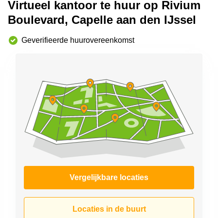
Virtueel kantoor te huur op Rivium
Arnhem
Boulevard, Capelle aan den IJssel
Kantoorruimte
in Arnhem
Geverifieerde huurovereenkomst
Coworking
space
Hilversum
Coworking
space
Zwolle
Coworking
Haarlem
Kantoor
Huren
in
Hengelo
Vergelijkbare locaties
Bedrijfsruimte
Huren in
Nijmegen
Locaties in de buurt