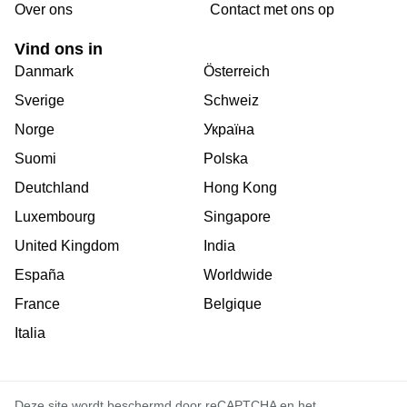
Over ons
Сontact met ons op
Vind ons in
Danmark
Österreich
Sverige
Schweiz
Norge
Україна
Suomi
Polska
Deutchland
Hong Kong
Luxembourg
Singapore
United Kingdom
India
España
Worldwide
France
Belgique
Italia
Deze site wordt beschermd door reCAPTCHA en het