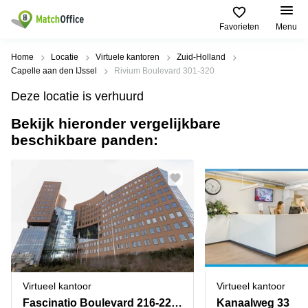
Favorieten
Menu
Huren / Verhuren
Home
Locatie
Virtuele kantoren
Zuid-Holland
Capelle aan den IJssel
Rivium Boulevard 301-320
Help
Productpagina's
Populaire
Populaire
Deze locatie is verhuurd
Steden
zoekopdrachten
Kantoorruimten
Bekijk hieronder vergelijkbare
Over ons
Alkmaar
Kantoorruimte
beschikbare panden:
Business
in Breda
Centers
Amsterdam
Voeg je kantoorruimte toe
Oost
Kantoor
Flexplekken
huren
Amsterdam
Bergen
Huurprijs
Coworking
Westpoort
op
Spaces
Zoom
Bergen
Log in
Vergaderruimten
op
Kantoor
Zoom
huren
Virtueel
Tiel
Kantoor
Amersfoort
Virtueel kantoor
Virtueel kantoor
Kantoor
Bedrijfsruimte
Breda
huren
Fascinatio Boulevard 216-220,Rotterdam The Mark
Kanaalweg 33