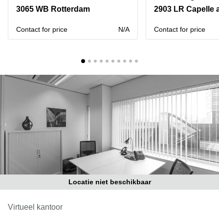
Bodegraven-
3065 WB Rotterdam
Hengelo
Reeuwijk
Hilversum
Business
Contact for price
N/A
Contact for price
center
Hoofddorp
Arnhem
Deventer
Business
center
Rotterdam
Amsterdam
Westpoort
Tiel
Business
Tilburg
center
Hilversum
Zwolle
Business
Amsterdam
center
Westpoort
Den
Haag
Locatie niet beschikbaar
Coworking
space
Breda
Virtueel kantoor
Coworking