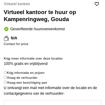
Bodegraven-
Virtueel kantoor
Hengelo
Reeuwijk
Virtueel kantoor te huur op
Hilversum
Business
Kampenringweg, Gouda
center
Hoofddorp
Arnhem
Deventer
Geverifieerde huurovereenkomst
Business
center
Rotterdam
N/A
Amsterdam
Westpoort
Contact for price
Tiel
Business
Tilburg
center
Krijg meer informatie over deze locaties
Hilversum
Zwolle
100% gratis en vrijblijvend
Business
Amsterdam
center
Westpoort
Krijg informatie en prijzen
+ 4 foto's
Den
Vraag de verhuurder
Haag
Vraag een bezichtiging aan
U ontvangt een mail met informatie over de locatie en de
Coworking
space
contactgegevens van de verhuurder-
Breda
Krijg informatie en prijzen
Coworking