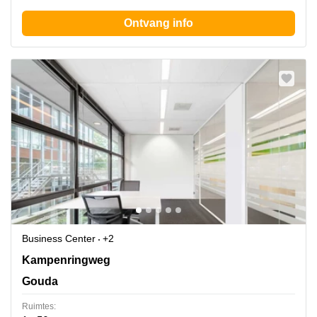
Ontvang info
Business Center
+2
Kampenringweg 45 D,1ste en 5de verdieping, Gouda
Kampenringweg
Gouda
Ruimtes: