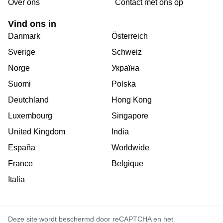
Over ons
Сontact met ons op
Vind ons in
Danmark
Österreich
Sverige
Schweiz
Norge
Україна
Suomi
Polska
Deutchland
Hong Kong
Luxembourg
Singapore
United Kingdom
India
España
Worldwide
France
Belgique
Italia
Deze site wordt beschermd door reCAPTCHA en het