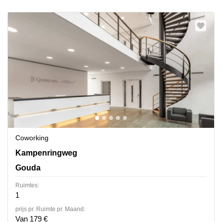
Coworking
Kampenringweg 45 D,1ste en 5de verdieping, Gouda
Kampenringweg
Gouda
Ruimtes:
1
prijs pr. Ruimte pr. Maand:
Van 179 €