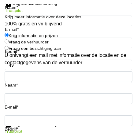
Gegevensbescherming
Arnhem
Naam*
Trustpilot
Kantoorruimte
Krijg meer informatie over deze locaties
in Arnhem
100% gratis en vrijblijvend
E-mail*
Coworking
Krijg informatie en prijzen
space
Vraag de verhuurder
Hilversum
Vraag een bezichtiging aan
Bedrijf*
Coworking
U ontvangt een mail met informatie over de locatie en de
space
contactgegevens van de verhuurder-
Zwolle
Telefoonnummer*
Coworking
Haarlem
Naam*
Kantoor
Huren
in
Uw vraag (optioneel)
Hengelo
E-mail*
Bedrijfsruimte
Krijg informatie en prijzen
Huren in
Gegevensbescherming
Nijmegen
Bedrijf*
Trustpilot