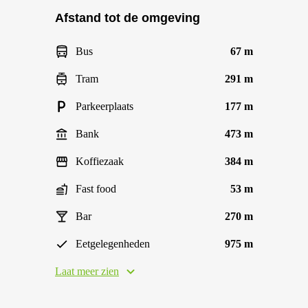
Afstand tot de omgeving
Bus
67 m
Tram
291 m
Parkeerplaats
177 m
Bank
473 m
Koffiezaak
384 m
Fast food
53 m
Bar
270 m
Eetgelegenheden
975 m
Laat meer zien