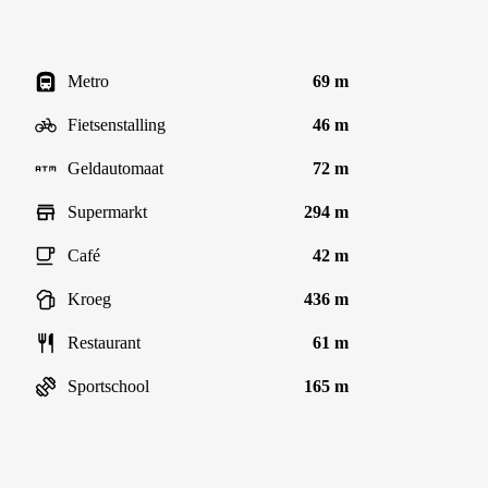
Metro
69 m
Fietsenstalling
46 m
Geldautomaat
72 m
Supermarkt
294 m
Café
42 m
Kroeg
436 m
Restaurant
61 m
Sportschool
165 m