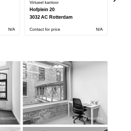
Virtueel kantoor
Virtuee
Hofplein 20
Coolsi
3032 AC Rotterdam
3012 
N/A
Contact for price
N/A
Contact