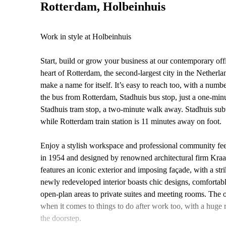
Rotterdam, Holbeinhuis
Work in style at Holbeinhuis
Start, build or grow your business at our contemporary offi
heart of Rotterdam, the second-largest city in the Netherla
make a name for itself. It’s easy to reach too, with a numb
the bus from Rotterdam, Stadhuis bus stop, just a one-minu
Stadhuis tram stop, a two-minute walk away. Stadhuis su
while Rotterdam train station is 11 minutes away on foot.
Enjoy a stylish workspace and professional community feel
in 1954 and designed by renowned architectural firm Kraa
features an iconic exterior and imposing façade, with a str
newly redeveloped interior boasts chic designs, comfortabl
open-plan areas to private suites and meeting rooms. The of
when it comes to things to do after work too, with a huge r
the doorstep.