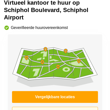
Virtueel kantoor te huur op
Arnhem
Schiphol Boulevard, Schiphol
Kantoorruimte
Airport
in Arnhem
Coworking
Geverifieerde huurovereenkomst
space
Hilversum
Coworking
space
Zwolle
Coworking
Haarlem
Kantoor
Huren
in
Hengelo
Bedrijfsruimte
Vergelijkbare locaties
Huren in
Nijmegen