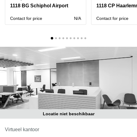
Bodegraven-
1118 BG Schiphol Airport
1118 CP Haarlem
Hengelo
Reeuwijk
Hilversum
Business
Contact for price
N/A
Contact for price
center
Hoofddorp
Arnhem
Deventer
Business
center
Rotterdam
Amsterdam
Westpoort
Tiel
Business
Tilburg
center
Hilversum
Zwolle
Business
Amsterdam
center
Westpoort
Den
Haag
Locatie niet beschikbaar
Coworking
space
Breda
Virtueel kantoor
Coworking