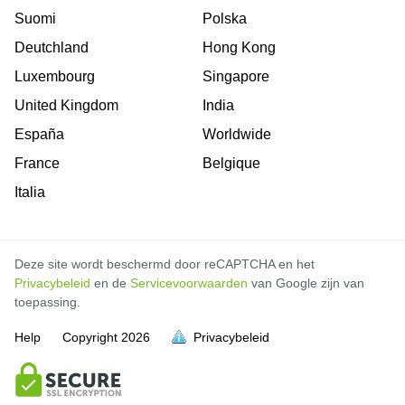
Suomi
Polska
Deutchland
Hong Kong
Luxembourg
Singapore
United Kingdom
India
España
Worldwide
France
Belgique
Italia
Deze site wordt beschermd door reCAPTCHA en het
Privacybeleid
en de
Servicevoorwaarden
van Google zijn van
toepassing.
Help
Copyright
2026
Privacybeleid
vol is
vol is
vol is
vol is
vol is
vol is
vol is
vol is
vol is
vol is