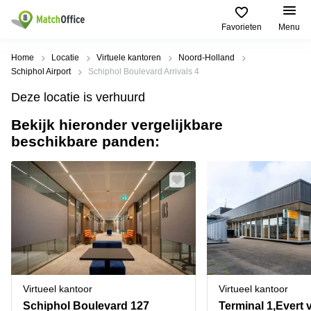
Favorieten
Menu
Huren / Verhuren
Home
Locatie
Virtuele kantoren
Noord-Holland
Schiphol Airport
Schiphol Boulevard Arrivals 4
Help
Productpagina's
Populaire
Populaire
Deze locatie is verhuurd
Steden
zoekopdrachten
Kantoorruimten
Bekijk hieronder vergelijkbare
Over ons
Alkmaar
Kantoorruimte
beschikbare panden:
Business
in Breda
Centers
Amsterdam
Voeg je kantoorruimte toe
Oost
Kantoor
Flexplekken
huren
Amsterdam
Bergen
Huurprijs
Coworking
Westpoort
op
Spaces
Zoom
Bergen
Log in
Vergaderruimten
op
Kantoor
Zoom
huren
Virtueel
Tiel
Kantoor
Amersfoort
Virtueel kantoor
Virtueel kantoor
Kantoor
Bedrijfsruimte
Breda
huren
Schiphol Boulevard 127