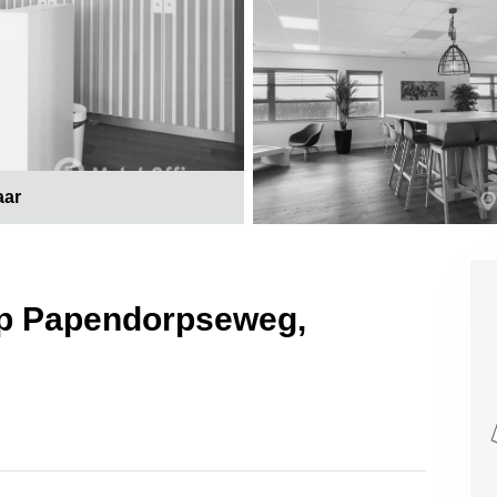
aar
 op Papendorpseweg,