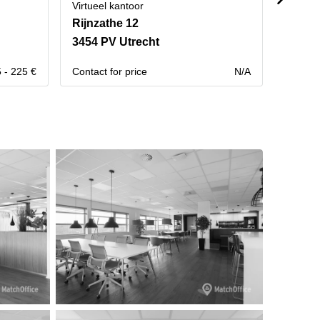
Virtueel kantoor
Virtuee
Rijnzathe 12
Stads
3454 PV Utrecht
3521 
 - 225 €
Contact for price
N/A
Contact