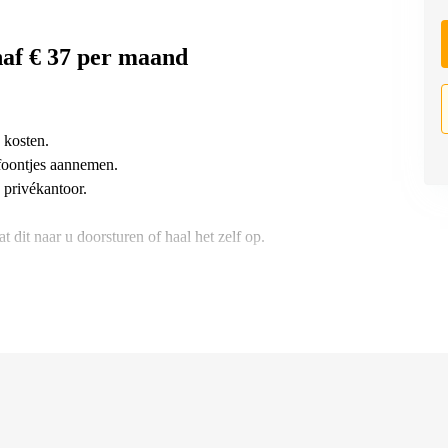
naf € 37 per maand
 kosten.
foontjes aannemen.
 privékantoor.
t dit naar u doorsturen of haal het zelf op.