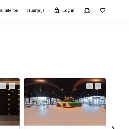
ruimte toe
Huurprijs
Log in