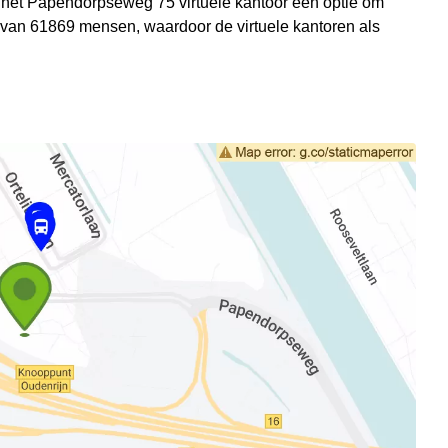
 het Papendorpseweg 75 virtuele kantoor een optie om
 van 61869 mensen, waardoor de virtuele kantoren als