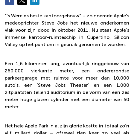
Arnhem
Kantoorruimte
“’s Werelds beste kantoorgebouw” – zo noemde Apple’s
in Arnhem
medeoprichter Steve Jobs het nieuwe onderkomen
vlak voor zijn dood in oktober 2011. Nu staat Apple’s
Coworking
space
immense kantoor-ruimteschip in Cupertino, Silicon
Hilversum
Valley op het punt om in gebruik genomen te worden.
Coworking
space
Zwolle
Een 1,6 kilometer lang, avontuurlijk ringgebouw van
260.000 vierkante meter, een ondergrondse
Coworking
Haarlem
parkeergarage met ruimte voor meer dan 10.000
auto’s, een ‘Steve Jobs Theater’ en een 1.000
Kantoor
zitplaatsten tellend auditorium in de vorm van een zes
Huren in
Hengelo
meter hoge glazen cylinder met een diameter van 50
meter.
Bedrijfsruimte
Huren in
Nijmegen
Het hele Apple Park in al zijn glorie kostte in totaal zo’n
vijf miljard dollar – oftewel tien keer zo veel als