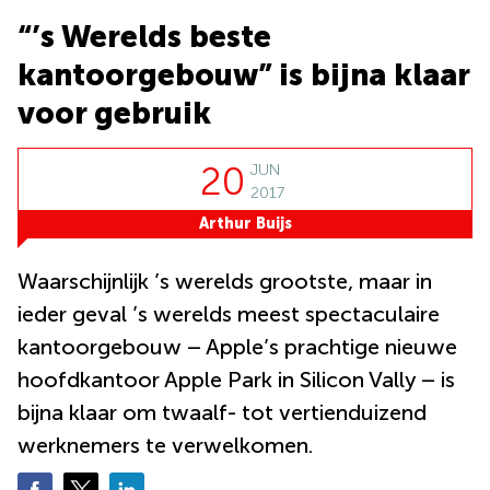
Bodegraven-
Hengelo
“’s Werelds beste
Reeuwijk
Hilversum
Business
kantoorgebouw” is bijna klaar
center
Hoofddorp
voor gebruik
Arnhem
Deventer
Business
center
20
Rotterdam
JUN
Amsterdam
2017
Westpoort
Tiel
Arthur Buijs
Business
Tilburg
center
Hilversum
Waarschijnlijk ’s werelds grootste, maar in
Zwolle
ieder geval ’s werelds meest spectaculaire
Business
Amsterdam
center
Westpoort
kantoorgebouw – Apple’s prachtige nieuwe
Den
Haag
hoofdkantoor Apple Park in Silicon Vally – is
bijna klaar om twaalf- tot vertienduizend
Coworking
space
werknemers te verwelkomen.
Breda
Coworking