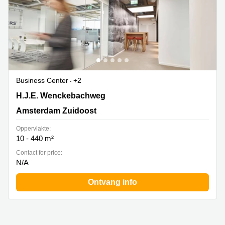
Business Center
+2
H.J.E. Wenckebachweg, 90, Amsterdam Zuidoost
H.J.E. Wenckebachweg
Amsterdam Zuidoost
Oppervlakte:
10 - 440 m²
Contact for price:
N/A
Ontvang info