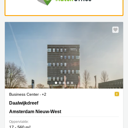
Business Center
+2
Daalwijkdreef 47, Amsterdam Nieuw-West
Daalwijkdreef
Amsterdam Nieuw-West
Oppervlakte:
17 - 560 m²