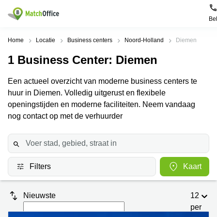
Be
Huren / Verhuren
Home
Locatie
Business centers
Noord-Holland
Diemen
1
Business Center
: Diemen
Help
Productpagina's
Populaire
Populaire
Steden
zoekopdrachten
Een actueel overzicht van moderne business centers te
Kantoorruimten
Over ons
huur in Diemen. Volledig uitgerust en flexibele
Alkmaar
Kantoorruimte
Business
in Breda
openingstijden en moderne faciliteiten. Neem vandaag
Centers
Amsterdam
Voeg je kantoorruimte toe
nog contact op met de verhuurder
Oost
Kantoor
Flexplekken
huren
Amsterdam
Bergen
Huurprijs
Coworking
Westpoort
op
Spaces
Zoom
Bergen
Log in
Filters
Kaart
Vergaderruimten
op
Kantoor
Zoom
huren
Virtueel
Tiel
Kantoor
Amersfoort
Nieuwste
12
Kantoor
per
Bedrijfsruimte
Breda
huren