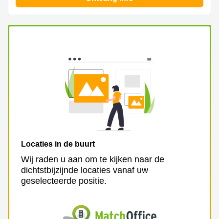
Arnhem
Kantoorruimte
in Arnhem
Coworking
space
Hilversum
Coworking
space
Zwolle
Coworking
Haarlem
Kantoor
Locaties in de buurt
Huren
Wij raden u aan om te kijken naar de
in
dichtstbijzijnde locaties vanaf uw
Hengelo
geselecteerde positie.
Bedrijfsruimte
Huren in
Nijmegen