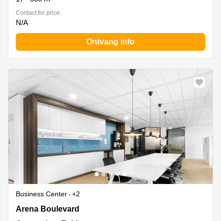
Contact for price:
N/A
Ontvang info
Business Center
+2
Amsterdam Arena Boulevard 65-71, Amsterdam
Arena Boulevard
Zuidoost