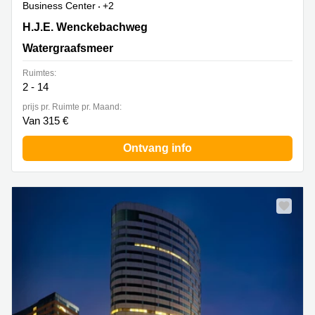
Business Center
+2
H.J.E. Wenckebachweg 252, Watergraafsmeer
H.J.E. Wenckebachweg
Watergraafsmeer
Ruimtes:
2 - 14
prijs pr. Ruimte pr. Maand:
Van 315 €
Ontvang info