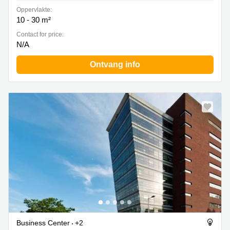
Oppervlakte:
10 - 30 m²
Contact for price:
N/A
Ontvang info
Business Center
+2