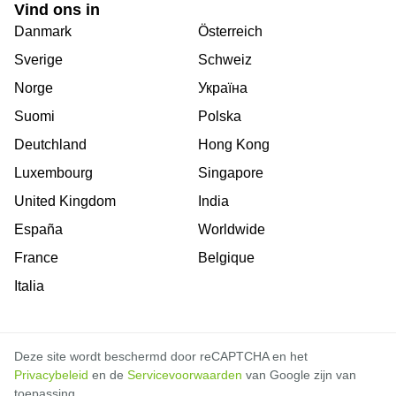
Vind ons in
Danmark
Österreich
Sverige
Schweiz
Norge
Україна
Suomi
Polska
Deutchland
Hong Kong
Luxembourg
Singapore
United Kingdom
India
España
Worldwide
France
Belgique
Italia
Deze site wordt beschermd door reCAPTCHA en het
Privacybeleid
en de
Servicevoorwaarden
van Google zijn van
toepassing.