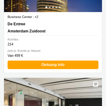
Business Center
+2
De Entree 99-197, Amsterdam Zuidoost
De Entree
Amsterdam Zuidoost
Ruimtes:
214
prijs pr. Ruimte pr. Maand:
Van 499 €
Ontvang info