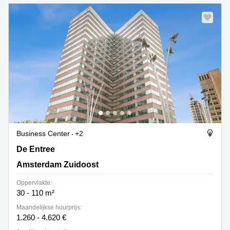
Business Center
+2
De Entree 201, Amsterdam Zuidoost
De Entree
Amsterdam Zuidoost
Oppervlakte:
30 - 110 m²
Maandelijkse huurprijs:
1.260 - 4.620 €