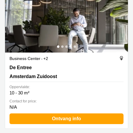
Business Center
+2
De Entree 201, Amsterdam Zuidoost
De Entree
Amsterdam Zuidoost
Oppervlakte:
10 - 30 m²
Contact for price:
N/A
Ontvang info