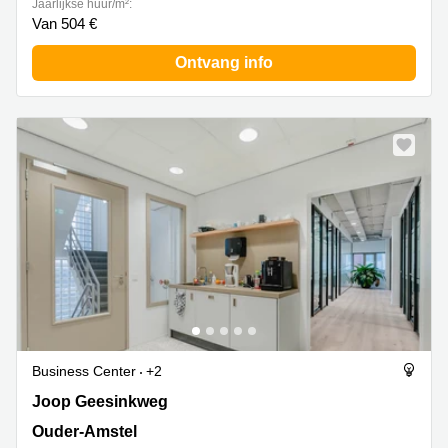
Jaarlijkse huur/m²:
Van 504 €
Ontvang info
Business Center
+2
Joop Geesinkweg 601, Ouder-Amstel
Joop Geesinkweg
Ouder-Amstel