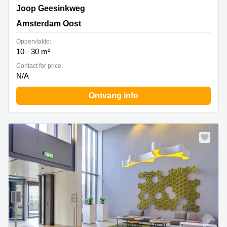
Joop Geesinkweg 201, Amsterdam Oost
Joop Geesinkweg
Amsterdam Oost
Oppervlakte:
10 - 30 m²
Contact for price:
N/A
Ontvang info