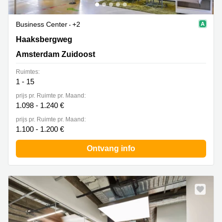
Business Center
+2
Haaksbergweg 75, Amsterdam Zuidoost
Haaksbergweg
Amsterdam Zuidoost
Ruimtes:
1 - 15
prijs pr. Ruimte pr. Maand:
1.098 - 1.240 €
prijs pr. Ruimte pr. Maand:
1.100 - 1.200 €
Ontvang info