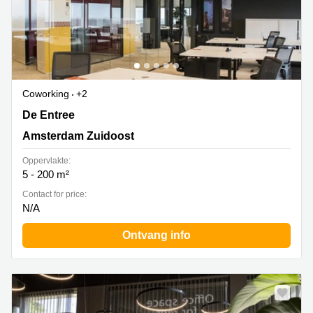
Coworking
+2
De Entree 99-197, Amsterdam Zuidoost
De Entree
Amsterdam Zuidoost
Oppervlakte:
5 - 200 m²
Contact for price:
N/A
Ontvang info