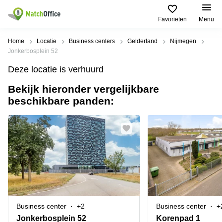
Favorieten
Menu
Huren / Verhuren
Home
Locatie
Business centers
Gelderland
Nijmegen
Jonkerbosplein 52
Help
Productpagina's
Populaire
Populaire
Deze locatie is verhuurd
Steden
zoekopdrachten
Kantoorruimten
Bekijk hieronder vergelijkbare
Over ons
Alkmaar
Kantoorruimte
beschikbare panden:
Business
in Breda
Centers
Amsterdam
Voeg je kantoorruimte toe
Oost
Kantoor
Flexplekken
huren
Amsterdam
Bergen
Huurprijs
Coworking
Westpoort
op
Spaces
Zoom
Bergen
Log in
Vergaderruimten
op
Kantoor
Zoom
huren
Virtueel
Tiel
Kantoor
Amersfoort
Business center
+2
Business center
+
Kantoor
Bedrijfsruimte
Breda
huren
Jonkerbosplein 52
Korenpad 1