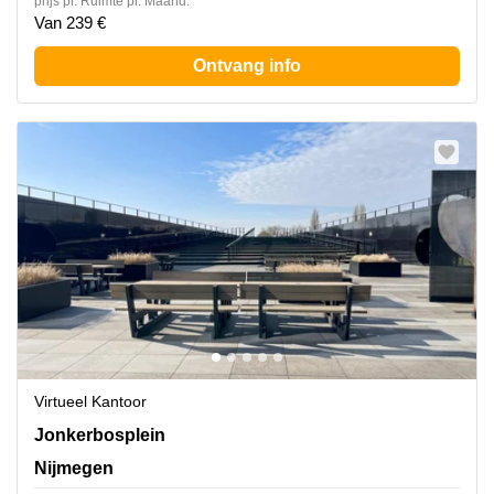
prijs pr. Ruimte pr. Maand:
Van 239 €
Ontvang info
Virtueel Kantoor
Jonkerbosplein 52, Nijmegen
Jonkerbosplein
Nijmegen