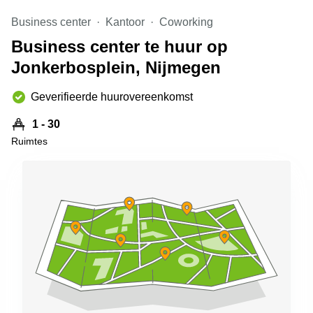
Arnhem
Business center
Kantoor
Coworking
Kantoorruimte
Business center te huur op
in Arnhem
Jonkerbosplein, Nijmegen
Coworking
space
Hilversum
Geverifieerde huurovereenkomst
Coworking
1 - 30
space
Ruimtes
Zwolle
Coworking
Haarlem
Kantoor
Huren
in
Hengelo
Bedrijfsruimte
Huren in
Nijmegen