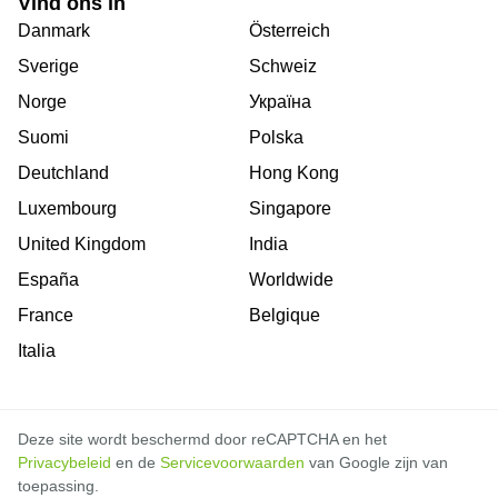
Vind ons in
Danmark
Österreich
Sverige
Schweiz
Norge
Україна
Suomi
Polska
Deutchland
Hong Kong
Luxembourg
Singapore
United Kingdom
India
España
Worldwide
France
Belgique
Italia
Deze site wordt beschermd door reCAPTCHA en het
Privacybeleid
en de
Servicevoorwaarden
van Google zijn van
toepassing.