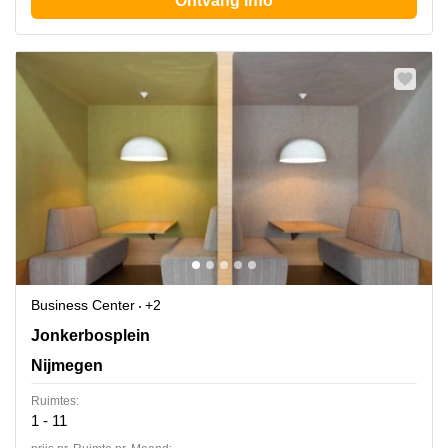
Ontvang info
Business Center
+2
Jonkerbosplein 52, Nijmegen
Jonkerbosplein
Nijmegen
Ruimtes:
1 - 11