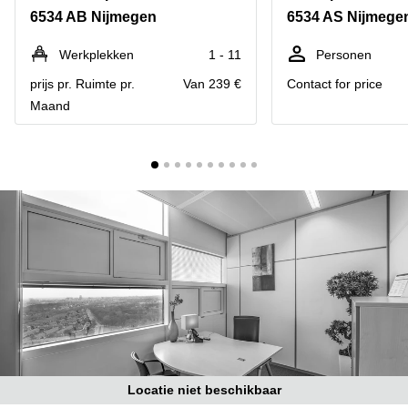
Bodegraven-
6534 AB Nijmegen
6534 AS Nijmege
Hengelo
Reeuwijk
Hilversum
Business
Werkplekken
1 - 11
Personen
center
Hoofddorp
prijs pr. Ruimte pr.
Van 239 €
Contact for price
Arnhem
Maand
Deventer
Business
center
Rotterdam
Amsterdam
Westpoort
Tiel
Business
Tilburg
center
Hilversum
Zwolle
Business
Amsterdam
center
Westpoort
Den
Haag
Coworking
space
Breda
Locatie niet beschikbaar
Coworking