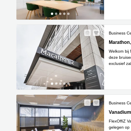
Business C
Marathon 2
Marathon,
Welkom bij 
deze bruise
exclusief z
Lees 
ee
...
Business C
Vanadiumw
Vanadium
FlexOffiZ V
gelegen op h