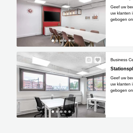
Geef uw bedr
uw klanten 
gebogen ont
Lees meer
Business C
Stationspl
Stationsp
Geef uw bedr
uw klanten 
gebogen ont
Lees meer