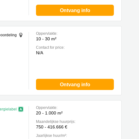
Ontvang info
Oppervlakte:
eoordeling
10 - 30 m²
Contact for price:
N/A
Ontvang info
Oppervlakte:
ergielabel
20 - 1.000 m²
Maandelijkse huurprijs:
750 - 416.666 €
Jaarlijkse huur/m²: