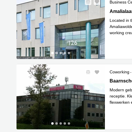
Business C
Amalialaan
Amalialaa
Located in t
Amaliawolde
working cre
Lees
car
...
Coworking
Baarnsche 
Baarnsche
Modern geb
receptie. K
flexwerken 
Lees meer