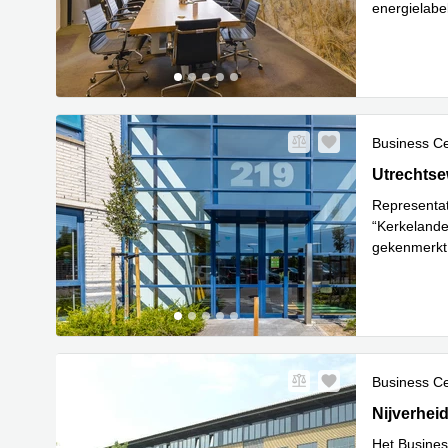
energielabe
Lees meer
Business C
Utrechtsew
Utrechtse
Representat
“Kerkelande
gekenmerkt 
Lee
Focu
...
Business C
Nijverheid
Nijverhei
Het Busines