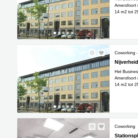
Amersfoort m
14 m2 tot 2
Lees meer
Coworking
Nijverheid
Nijverhei
Het Busines
Amersfoort m
14 m2 tot 2
Lees meer
Coworking
Stationspl
Stationsp