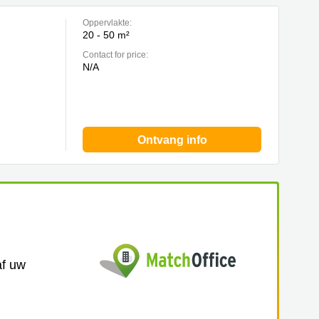
Oppervlakte:
20 - 50 m²
Contact for price:
N/A
Ontvang info
af uw