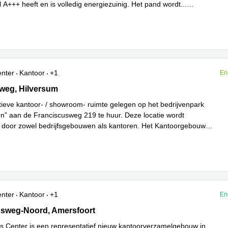
l A+++ heeft en is volledig energiezuinig. Het pand wordt
...
enter
Kantoor
+1
En
eg 47, Hilversum
weg, Hilversum
ieve kantoor- / showroom- ruimte gelegen op het bedrijvenpark
n” aan de Franciscusweg 219 te huur. Deze locatie wordt
door zowel bedrijfsgebouwen als kantoren. Het Kantoorgebouw
s meer
enter
Kantoor
+1
En
sweg Noord 60-99, Amersfoort
dsweg-Noord, Amersfoort
s Center is een representatief nieuw kantoorverzamelgebouw in