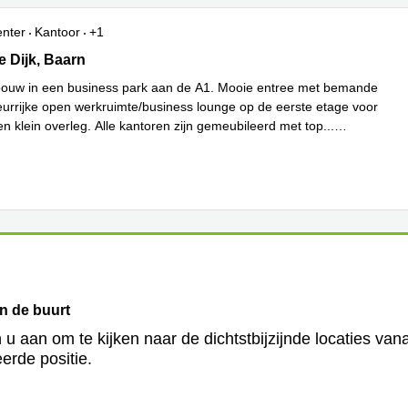
enter
Kantoor
+1
Dijk 4d, Baarn
 Dijk, Baarn
ouw in een business park aan de A1. Mooie entree met bemande
leurrijke open werkruimte/business lounge op de eerste etage voor
en klein overleg. Alle kantoren zijn gemeubileerd met top
...
in de buurt
 u aan om te kijken naar de dichtstbijzijnde locaties van
erde positie.