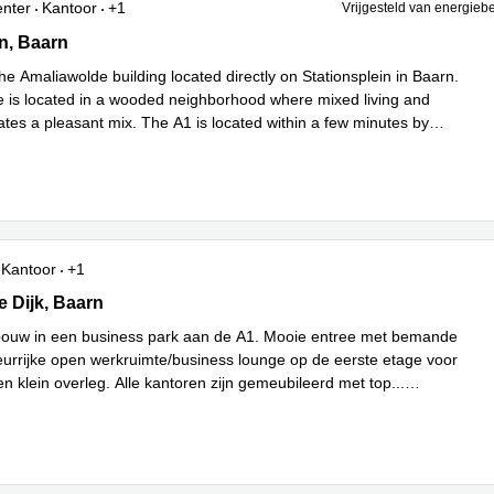
enter
Kantoor
+1
Vrijgesteld van energieb
 126, Baarn
n, Baarn
he Amaliawolde building located directly on Stationsplein in Baarn.
 is located in a wooded neighborhood where mixed living and
ates a pleasant mix. The A1 is located within a few minutes by
 meer
Kantoor
+1
Dijk 4d, Baarn
 Dijk, Baarn
ouw in een business park aan de A1. Mooie entree met bemande
leurrijke open werkruimte/business lounge op de eerste etage voor
en klein overleg. Alle kantoren zijn gemeubileerd met top
...