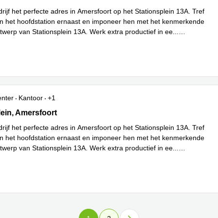
ijf het perfecte adres in Amersfoort op het Stationsplein 13A. Tref
in het hoofdstation ernaast en imponeer hen met het kenmerkende
werp van Stationsplein 13A. Werk extra productief in ee
...
enter
Kantoor
+1
ein 13A,Ingang 'De Conducteur'/ Receptie op -2, Amersfoort
lein, Amersfoort
ijf het perfecte adres in Amersfoort op het Stationsplein 13A. Tref
in het hoofdstation ernaast en imponeer hen met het kenmerkende
werp van Stationsplein 13A. Werk extra productief in ee
...