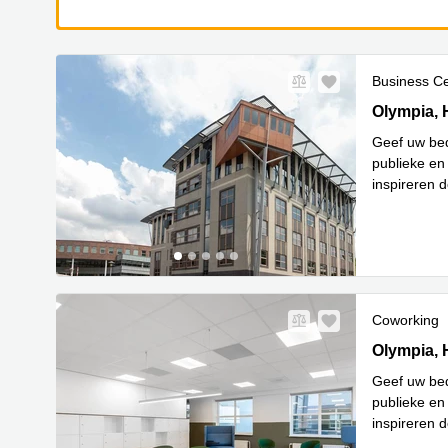
Business C
Olympia 2D
Olympia, 
Geef uw bed
publieke en
inspireren d
Lees meer
Coworking
Olympia 2D
Olympia, 
Geef uw bed
publieke en
inspireren d
Lees meer