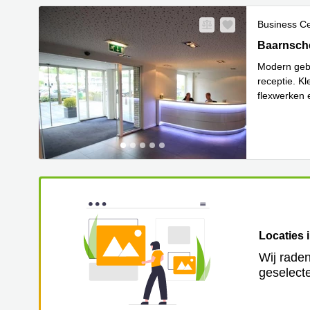
Business C
Baarnsche 
Baarnsche
Modern geb
receptie. K
flexwerken 
Lees meer
Locaties 
Wij raden
geselecte