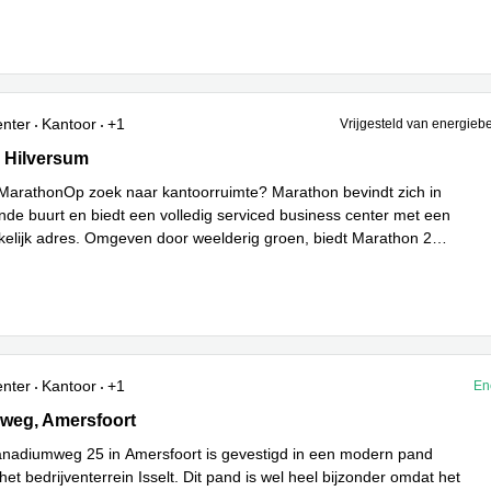
enter
Kantoor
+1
Vrijgesteld van energieb
, Hilversum
 Hilversum
MarathonOp zoek naar kantoorruimte? Marathon bevindt zich in
nde buurt en biedt een volledig serviced business center met een
akelijk adres. Omgeven door weelderig groen, biedt Marathon 2
meer
enter
Kantoor
+1
En
eg 25, Amersfoort
weg, Amersfoort
anadiumweg 25 in Amersfoort is gevestigd in een modern pand
et bedrijventerrein Isselt. Dit pand is wel heel bijzonder omdat het