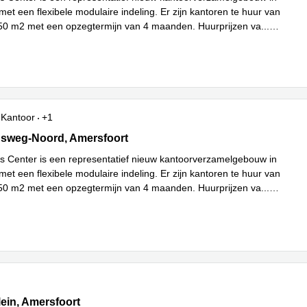
et een flexibele modulaire indeling. Er zijn kantoren te huur van
50 m2 met een opzegtermijn van 4 maanden. Huurprijzen va
...
Kantoor
+1
sweg Noord 60-99, Amersfoort
dsweg-Noord, Amersfoort
s Center is een representatief nieuw kantoorverzamelgebouw in
et een flexibele modulaire indeling. Er zijn kantoren te huur van
50 m2 met een opzegtermijn van 4 maanden. Huurprijzen va
...
ein 13A,Ingang 'De Conducteur'/ Receptie op -2, Amersfoort
lein, Amersfoort