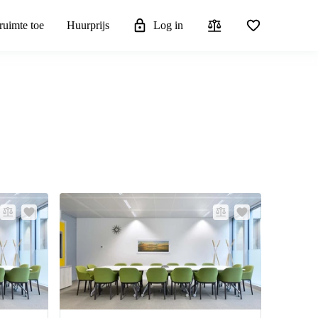
ruimte toe
Huurprijs
Log in