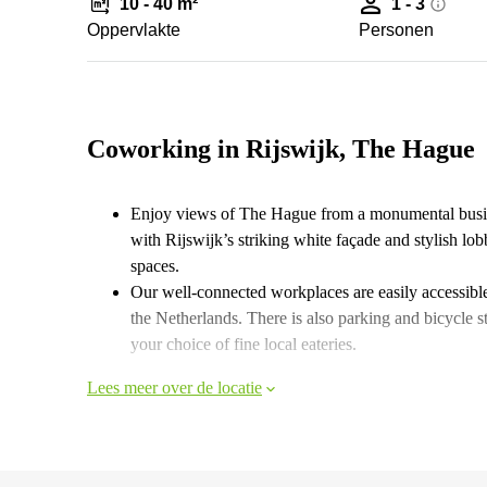
10 - 40 m²
1 - 3
Oppervlakte
Personen
Coworking in Rijswijk, The Hague
Enjoy views of The Hague from a monumental business
with Rijswijk’s striking white façade and stylish l
spaces.
Our well-connected workplaces are easily accessible
the Netherlands. There is also parking and bicycle st
your choice of fine local eateries.
Lees meer over de locatie