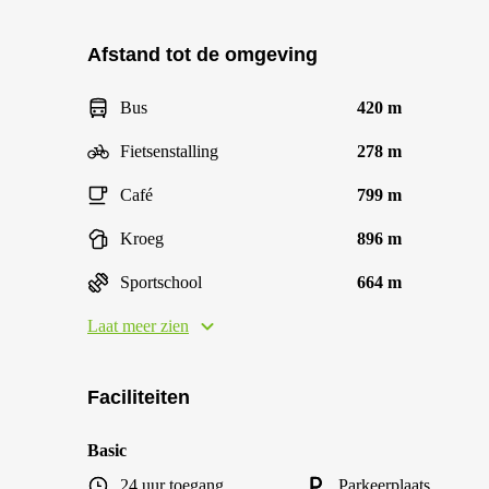
Afstand tot de omgeving
Bus
420 m
Fietsenstalling
278 m
Café
799 m
Kroeg
896 m
Sportschool
664 m
Laat meer zien
Faciliteiten
Basic
24 uur toegang
Parkeerplaats