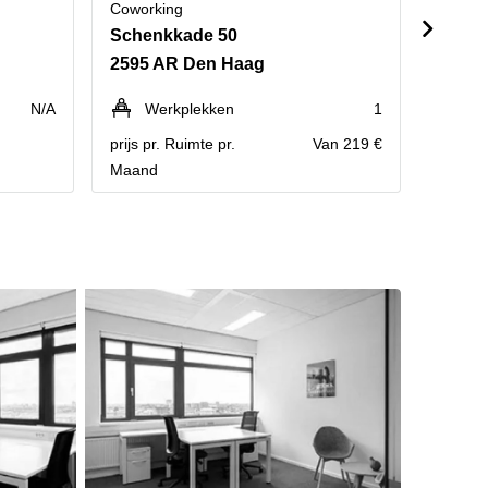
Coworking
Cowork
Schenkkade 50
J.P. C
2595 AR Den Haag
2595 
N/A
Werkplekken
1
We
prijs pr. Ruimte pr.
Van 219 €
prijs pr
Maand
Maand