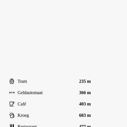
Tram
235 m
Geldautomaat
366 m
Café
403 m
Kroeg
683 m
Restaurant
477 m