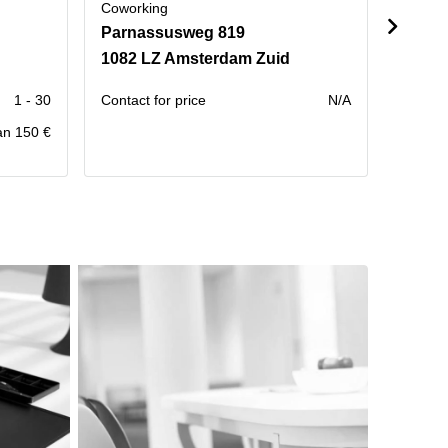
Coworking
Cowork
Parnassusweg 819
Gusta
1082 LZ Amsterdam Zuid
1081 
1 - 30
Contact for price
N/A
Contact
an 150 €