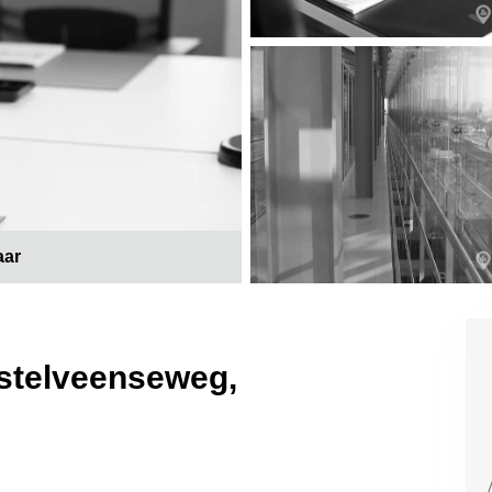
aar
stelveenseweg,