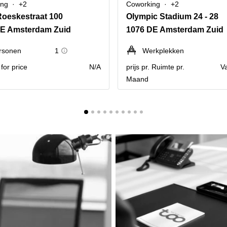
ing
+2
Coworking
+2
Roeskestraat 100
Olympic Stadium 24 - 28
EE Amsterdam Zuid
1076 DE Amsterdam Zuid
rsonen
1
Werkplekken
for price
N/A
prijs pr. Ruimte pr.
V
Maand