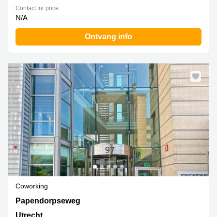
Contact for price:
N/A
Ontvang info
Coworking
Papendorpseweg 95 & 97, Utrecht
Papendorpseweg
Utrecht