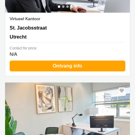
Virtueel Kantoor
St. Jacobsstraat 123- 135, Utrecht
St. Jacobsstraat
Utrecht
Contact for price:
N/A
Ontvang info