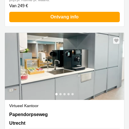
prijs pr. Ruimte pr. Maand:
Van 249 €
Ontvang info
Virtueel Kantoor
Papendorpseweg 95 & 97, Utrecht
Papendorpseweg
Utrecht