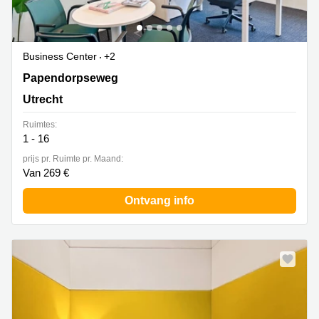
Business Center
+2
Papendorpseweg 95 & 97, Utrecht
Papendorpseweg
Utrecht
Ruimtes:
1 - 16
prijs pr. Ruimte pr. Maand:
Van 269 €
Ontvang info