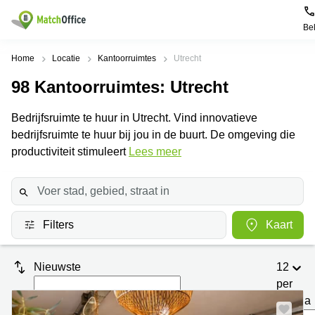
Be
Huren / Verhuren
Home
Locatie
Kantoorruimtes
Utrecht
98
Kantoorruimtes
: Utrecht
Help
Productpagina's
Populaire
Populaire
Steden
zoekopdrachten
Bedrijfsruimte te huur in Utrecht. Vind innovatieve
Kantoorruimten
Over ons
bedrijfsruimte te huur bij jou in de buurt. De omgeving die
Alkmaar
Kantoorruimte
Business
in Breda
productiviteit stimuleert
Lees meer
Centers
Amsterdam
Voeg je kantoorruimte toe
Oost
Kantoor
Flexplekken
huren
Amsterdam
Bergen
Huurprijs
Coworking
Westpoort
op
Spaces
Zoom
Filters
Kaart
Bergen
Log in
Vergaderruimten
op
Kantoor
Zoom
huren
Virtueel
Nieuwste
12
Tiel
Kantoor
Amersfoort
per
Kantoor
pagina
Bedrijfsruimte
Breda
huren
Nieuw