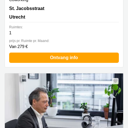
St. Jacobsstraat 123- 135, Utrecht
St. Jacobsstraat
Utrecht
Ruimtes:
1
prijs pr. Ruimte pr. Maand:
Van 279 €
Ontvang info