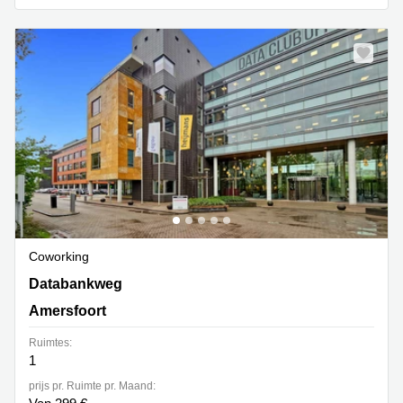
Coworking
Databankweg 26, Amersfoort
Databankweg
Amersfoort
Ruimtes:
1
prijs pr. Ruimte pr. Maand: