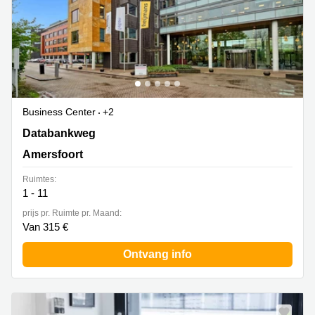
Business Center
+2
Databankweg 26, Amersfoort
Databankweg
Amersfoort
Ruimtes:
1 - 11
prijs pr. Ruimte pr. Maand:
Van 315 €
Ontvang info