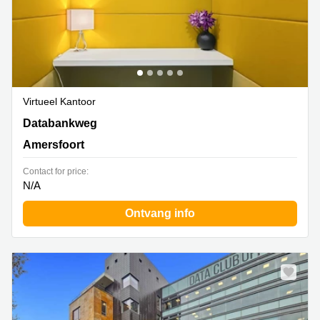
Virtueel Kantoor
Databankweg 26, Amersfoort
Databankweg
Amersfoort
Contact for price:
N/A
Ontvang info