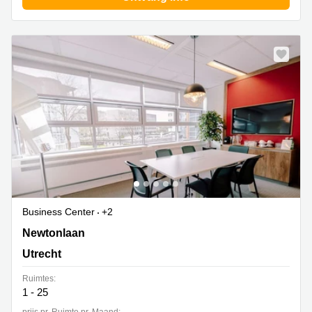
Business Center
+2
Newtonlaan 115,ZEN Building, Utrecht
Newtonlaan
Utrecht
Ruimtes:
1 - 25