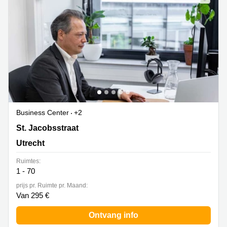
Business Center
+2
St. Jacobsstraat 123- 135, Utrecht
St. Jacobsstraat
Utrecht
Ruimtes:
1 - 70
prijs pr. Ruimte pr. Maand:
Van 295 €
Ontvang info