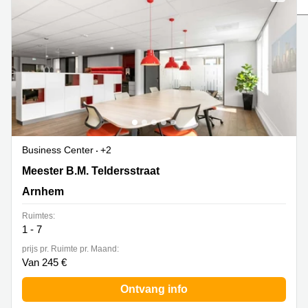
Bodegraven-
Hengelo
Reeuwijk
Hilversum
Business
center
Hoofddorp
Arnhem
Deventer
Business
center
Rotterdam
Amsterdam
Westpoort
Tiel
Business
Business Center
+2
Tilburg
center
Meester B.M. Teldersstraat 7, Arnhem
Meester B.M. Teldersstraat
Hilversum
Zwolle
Arnhem
Business
Amsterdam
center
Westpoort
Ruimtes:
Den
1 - 7
Haag
prijs pr. Ruimte pr. Maand:
Coworking
Van 245 €
space
Breda
Ontvang info
Coworking