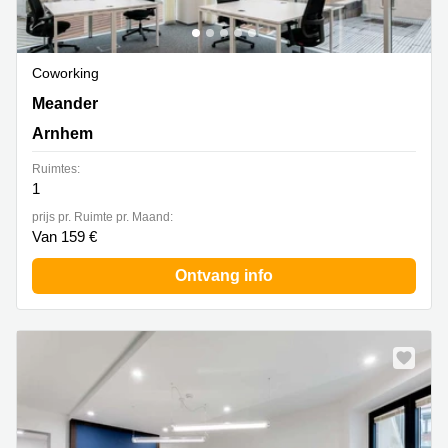
Coworking
Meander 825,begane grond en 1e verdieping, Arnhem
Meander
Arnhem
Ruimtes:
1
prijs pr. Ruimte pr. Maand:
Van 159 €
Ontvang info