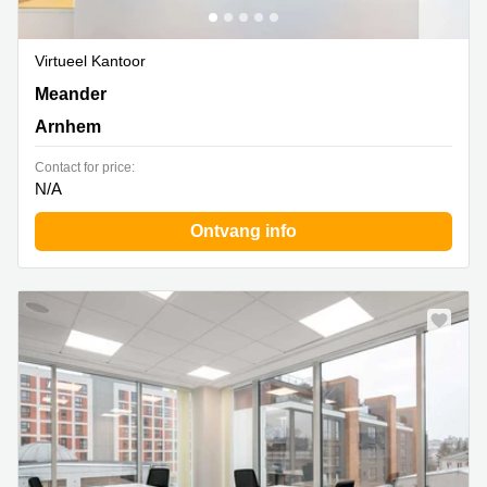
Virtueel Kantoor
Meander 825,begane grond en 1e verdieping, Arnhem
Meander
Arnhem
Contact for price:
N/A
Ontvang info