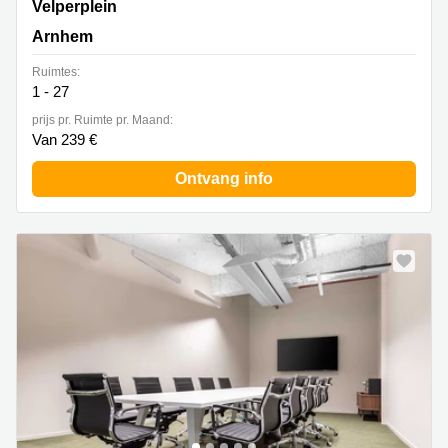
Velperplein 23 - 25, Arnhem
Velperplein
Arnhem
Ruimtes:
1 - 27
prijs pr. Ruimte pr. Maand:
Van 239 €
Ontvang info