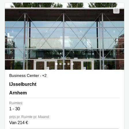
Business Center
+2
IJsselburcht 3, Arnhem
IJsselburcht
Arnhem
Ruimtes:
1 - 30
prijs pr. Ruimte pr. Maand:
Van 214 €