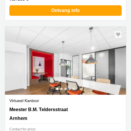
Ontvang info
Virtueel Kantoor
Meester B.M. Teldersstraat 7, Arnhem
Meester B.M. Teldersstraat
Arnhem
Contact for price: