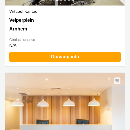
Virtueel Kantoor
Velperplein 23 - 25, Arnhem
Velperplein
Arnhem
Contact for price:
N/A
Ontvang info