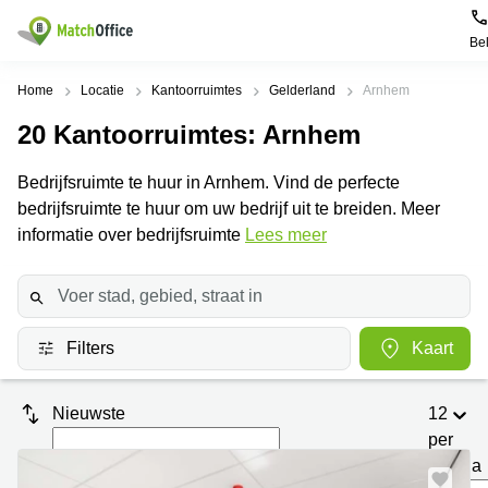
Be
Huren / Verhuren
Home
Locatie
Kantoorruimtes
Gelderland
Arnhem
20
Kantoorruimtes
: Arnhem
Help
Productpagina's
Populaire
Populaire
Steden
zoekopdrachten
Bedrijfsruimte te huur in Arnhem. Vind de perfecte
Kantoorruimten
Over ons
bedrijfsruimte te huur om uw bedrijf uit te breiden. Meer
Alkmaar
Kantoorruimte
Business
in Breda
informatie over bedrijfsruimte
Lees meer
Centers
Amsterdam
Voeg je kantoorruimte toe
Oost
Kantoor
Flexplekken
huren
Amsterdam
Bergen
Huurprijs
Coworking
Westpoort
op
Spaces
Zoom
Filters
Kaart
Bergen
Log in
Vergaderruimten
op
Kantoor
Zoom
huren
Virtueel
Nieuwste
12
Tiel
Kantoor
Amersfoort
per
Kantoor
pagina
Bedrijfsruimte
Breda
huren