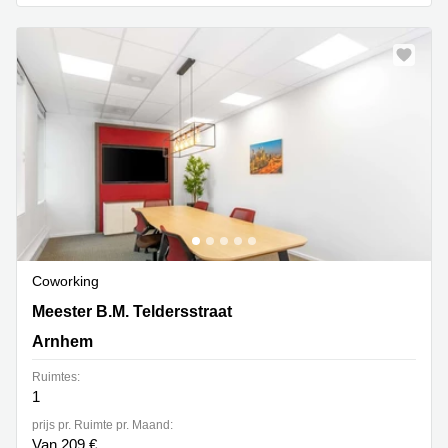
Arnhem
Kantoorruimte
in Arnhem
Coworking
space
Hilversum
Coworking
space
Zwolle
Coworking
Haarlem
Coworking
Kantoor
Meester B.M. Teldersstraat 7, Arnhem
Huren
Meester B.M. Teldersstraat
in
Arnhem
Hengelo
Ruimtes:
Bedrijfsruimte
1
Huren in
Nijmegen
prijs pr. Ruimte pr. Maand:
Van 209 €