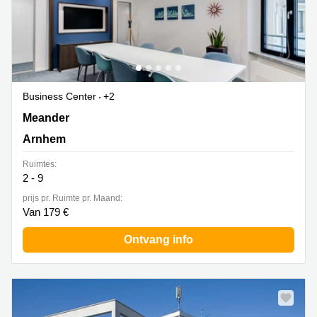
Business Center
+2
Meander 825,begane grond en 1e verdieping, Arnhem
Meander
Arnhem
Ruimtes:
2 - 9
prijs pr. Ruimte pr. Maand:
Van 179 €
Ontvang info