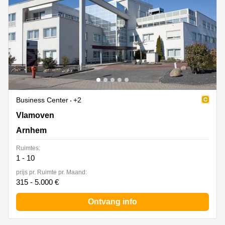
Business Center
+2
Vlamoven 34, Arnhem
Vlamoven
Arnhem
Ruimtes:
1 - 10
prijs pr. Ruimte pr. Maand:
315 - 5.000 €
Ontvang info