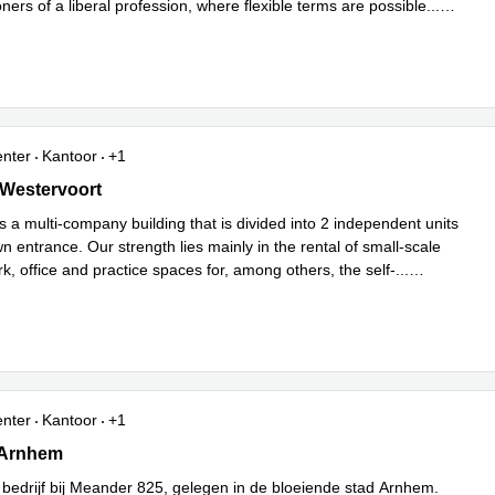
oners of a liberal profession, where flexible terms are possible
...
enter
Kantoor
+1
, Westervoort
, Westervoort
is a multi-company building that is divided into 2 independent units
wn entrance. Our strength lies mainly in the rental of small-scale
k, office and practice spaces for, among others, the self-
...
enter
Kantoor
+1
5,begane grond en 1e verdieping, Arnhem
 Arnhem
 bedrijf bij Meander 825, gelegen in de bloeiende stad Arnhem.