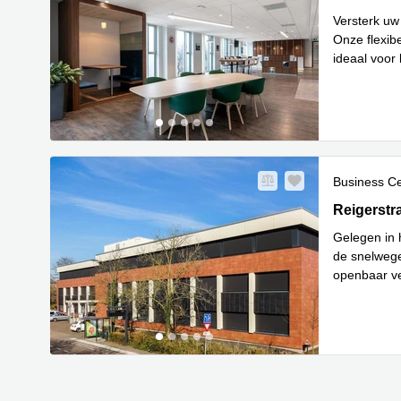
Versterk uw
Onze flexib
ideaal voor 
Lees meer
Business C
Reigerstra
Reigerstr
Gelegen in h
de snelwege
openbaar ve
Lees m
zi
...