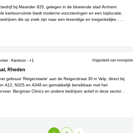
 bedrijf bij Meander 825, gelegen in de bloeiende stad Arnhem.
ele kantoorruimte biedt moderne voorzieningen en een toplocatie,
bedrijven die op zoek zijn naar een levendige en toegankelijke
...
enter
Kantoor
+1
Vrijgesteld van energieb
at 30, Rheden
aat, Rheden
et gebouw 'Reigerstaete' aan de Reigerstraat 30 in Velp, direct bij
n A12, N325 en A348 en gemakkelijk bereikbaar met het
rvoer. Bergman Clinics en andere bedrijven actief in deze sector
eer