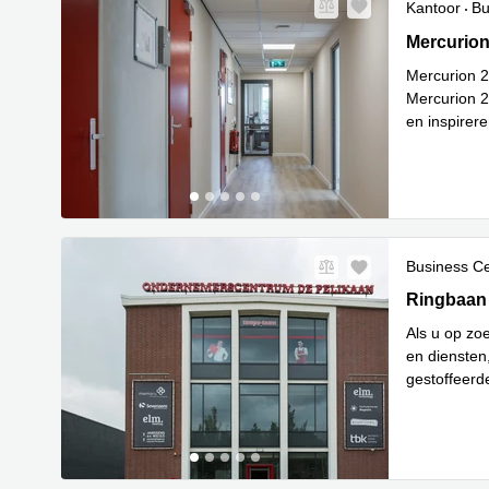
Kantoor
Bu
Mercurion 
Mercurion
Mercurion 2
Mercurion 2
en inspirer
Lees meer
Business C
Ringbaan Z
Ringbaan 
Als u op zoe
en diensten,
gestoffeerd
Lees meer