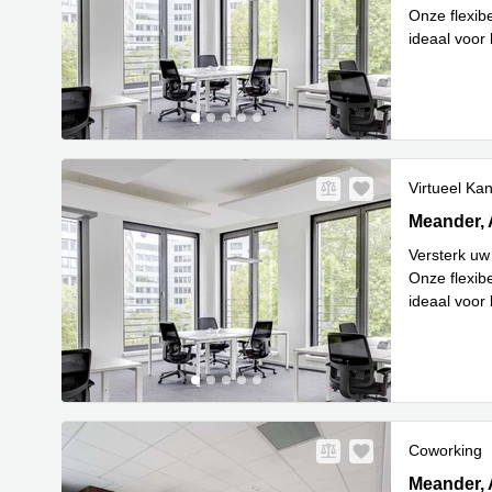
Onze flexib
ideaal voor 
Lees meer
Virtueel Ka
Meander 82
Meander,
Versterk uw
Onze flexib
ideaal voor 
Lees meer
Coworking
Meander 82
Meander,