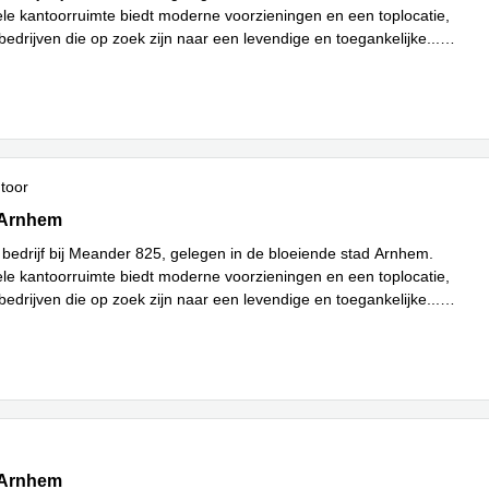
ele kantoorruimte biedt moderne voorzieningen en een toplocatie,
bedrijven die op zoek zijn naar een levendige en toegankelijke
...
ntoor
5,begane grond en 1e verdieping, Arnhem
 Arnhem
 bedrijf bij Meander 825, gelegen in de bloeiende stad Arnhem.
ele kantoorruimte biedt moderne voorzieningen en een toplocatie,
bedrijven die op zoek zijn naar een levendige en toegankelijke
...
5,begane grond en 1e verdieping, Arnhem
 Arnhem