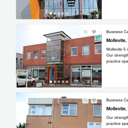
Business C
Mollevite 5
Mollevite
Mollevite 5 
Our strength
practice spa
Lees meer
Business C
Mollevite 1
Mollevite
Our strength
practice sp