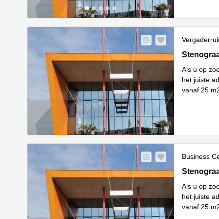
Vergaderru
Stenograaf
Stenograa
Als u op zo
het juiste a
vanaf 25 m2
Lees 
be
...
Business C
Stenograaf
Stenograa
Als u op zo
het juiste a
vanaf 25 m2
Lees 
be
...