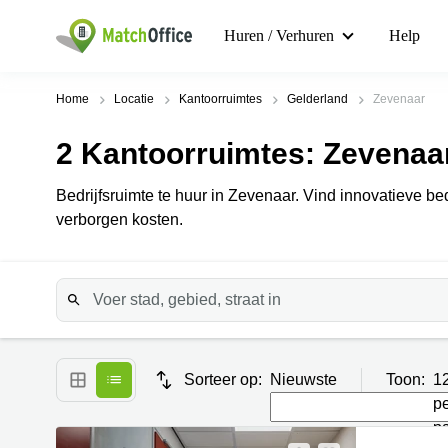
Huren / Verhuren
Help
Home
Locatie
Kantoorruimtes
Gelderland
Zevenaar
2
Kantoorruimtes
: Zevenaa
Bedrijfsruimte te huur in Zevenaar. Vind innovatieve bedr
verborgen kosten.
Sorteer op:
Nieuwste
Toon:
1
p
p