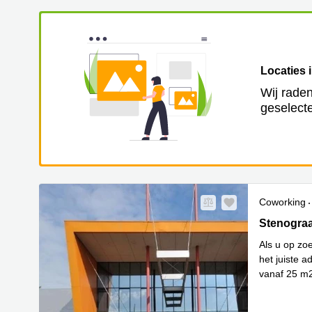
Locaties 
Wij raden
geselecte
Coworking
Stenograaf
Stenograa
Als u op zo
het juiste a
vanaf 25 m2
Lees 
be
...