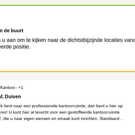
in de buurt
 u aan om te kijken naar de dichtstbijzijnde locaties van
erde positie.
Kantoor
+1
 1, Duiven
f, Duiven
ek bent naar een professionele kantoorruimte, dan bent u hier op
dres! U kunt hier al terecht voor een gestoffeerde kantoorruimte
, die u naar eigen wensen en smaak kunt inrichten. Standaard
meer