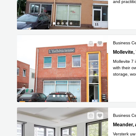
and practiti
Lees meer
Business C
Mollevite 7
Mollevite
Mollevite 7 
with their o
storage, wor
Lees meer
Business C
Meander 82
Meander,
Versterk uw