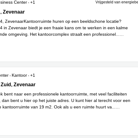
siness Center
+1
Vrijgesteld van energieb
24, Zevenaar
, Zevenaar
4, ZevenaarKantoorruimte huren op een beeldschone locatie?
4 in Zevenaar biedt je een fraaie kans om te werken in een kalme
ende omgeving. Het kantoorcomplex straalt een professionel
...
enter
Kantoor
+1
uid 8, Zevenaar
Zuid, Zevenaar
k bent naar een professionele kantoorruimte, met veel faciliteiten
 dan bent u hier op het juiste adres. U kunt hier al terecht voor een
e kantoorruimte van 19 m2. Ook als u een ruimte huurt va
...