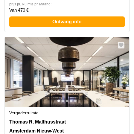
prijs pr. Ruimte pr. Maand:
Van 470 €
Ontvang info
Vergaderruimte
Thomas R. Malthusstraat 1-3, Amsterdam Nieuw-West
Thomas R. Malthusstraat
Amsterdam Nieuw-West