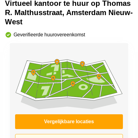
Virtueel kantoor te huur op Thomas
Arnhem
R. Malthusstraat, Amsterdam Nieuw-
Kantoorruimte
West
in Arnhem
Coworking
Geverifieerde huurovereenkomst
space
Hilversum
Coworking
space
Zwolle
Coworking
Haarlem
Kantoor
Huren
in
Hengelo
Bedrijfsruimte
Vergelijkbare locaties
Huren in
Nijmegen