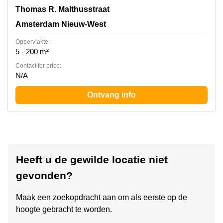
Thomas R. Malthusstraat 1-3, Amsterdam Nieuw-West
Thomas R. Malthusstraat
Amsterdam Nieuw-West
Oppervlakte:
5 - 200 m²
Contact for price:
N/A
Ontvang info
Heeft u de gewilde locatie niet
gevonden?
Maak een zoekopdracht aan om als eerste op de
hoogte gebracht te worden.