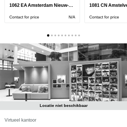
Bodegraven-
1062 EA Amsterdam Nieuw-West
1081 CN Amstelv
Hengelo
Reeuwijk
Hilversum
Business
Contact for price
N/A
Contact for price
center
Hoofddorp
Arnhem
Deventer
Business
center
Rotterdam
Amsterdam
Westpoort
Tiel
Business
Tilburg
center
Hilversum
Zwolle
Business
Amsterdam
center
Westpoort
Den
Haag
Locatie niet beschikbaar
Coworking
space
Breda
Virtueel kantoor
Coworking