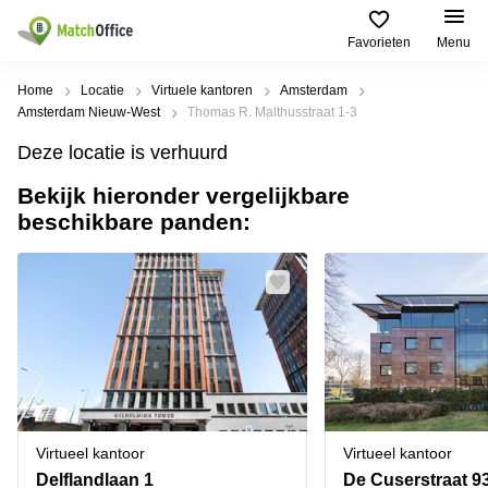
Favorieten
Menu
Huren / Verhuren
Home
Locatie
Virtuele kantoren
Amsterdam
Amsterdam Nieuw-West
Thomas R. Malthusstraat 1-3
Help
Productpagina's
Populaire
Populaire
Deze locatie is verhuurd
Steden
zoekopdrachten
Kantoorruimten
Bekijk hieronder vergelijkbare
Over ons
Alkmaar
Kantoorruimte
beschikbare panden:
Business
in Breda
Centers
Amsterdam
Voeg je kantoorruimte toe
Oost
Kantoor
Flexplekken
huren
Amsterdam
Bergen
Huurprijs
Coworking
Westpoort
op
Spaces
Zoom
Bergen
Log in
Vergaderruimten
op
Kantoor
Zoom
huren
Virtueel
Tiel
Kantoor
Amersfoort
Virtueel kantoor
Virtueel kantoor
Kantoor
Bedrijfsruimte
Breda
huren
Delflandlaan 1