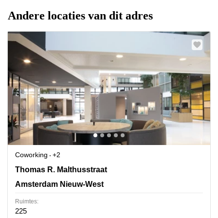
Andere locaties van dit adres
Coworking
+2
Thomas R. Malthusstraat 1-3, Amsterdam Nieuw-West
Thomas R. Malthusstraat
Amsterdam Nieuw-West
Ruimtes:
225